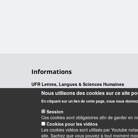
Informations
UFR Lettres, Langues & Sciences Humaines
10 rue de Tours - BP 46527
Nous utilisons des cookies sur ce site pou
45065 ORLEANS cedex 2 – France
En cliquant sur un lien de cette page, vous nous donne
Session
Ces cookies sont obligatoires afin de garder en 
Cookies pour les vidéos
Les cookies vidéos sont utilisés par Youtube not
site. Sachez que vous pouvez à tout moment modifi