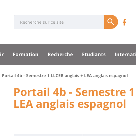
Université
Rés
Search
Re
Soumettre
:
soci
n
Recherche
sité
su
ir
Formation
Recherche
Etudiants
Internat
F
pal
Portail 4b - Semestre 1 LLCER anglais + LEA anglais espagnol
University
Portail 4b - Semestre 1
:
LEA anglais espagnol
Titre
Main
de
content
page
Contenu