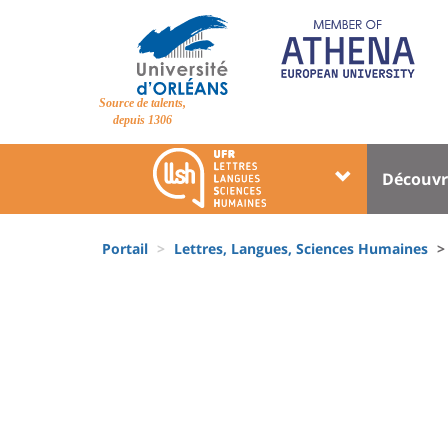
Aller
au
contenu
principal
Site
Source de talents,
branding
depuis 1306
Université
Univer
Découvr
:
:
Block
Menu
Fils
liste
princi
Portail
Lettres, Langues, Sciences Humaines
d'Ariane
des
University
composantes
:
Sidebar