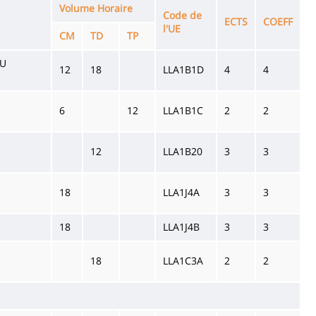
Volume Horaire
Code de
ECTS
COEFF
l'UE
CM
TD
TP
AU
12
18
LLA1B1D
4
4
6
12
LLA1B1C
2
2
12
LLA1B20
3
3
18
LLA1J4A
3
3
18
LLA1J4B
3
3
18
LLA1C3A
2
2