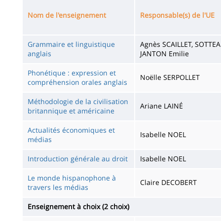
de
Nom de l'enseignement
Responsable(s) de l'UE
la
page
Grammaire et linguistique
Agnès SCAILLET, SOTTE
anglais
JANTON Emilie
principale
Phonétique : expression et
Noëlle SERPOLLET
compréhension orales anglais
Méthodologie de la civilisation
Ariane LAINÉ
britannique et américaine
Actualités économiques et
Isabelle NOEL
médias
Introduction générale au droit
Isabelle NOEL
Le monde hispanophone à
Claire DECOBERT
travers les médias
Enseignement à choix (2 choix)