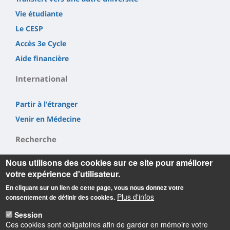
Vie étudiante
Le CESP
Accès 3e Cycle
Aide financière
International
Partir à l'étranger
Venir en Médecine
Recherche
Nous utilisons des cookies sur ce site pour améliorer
LI²RSO
votre expérience d'utilisateur.
CBM
En cliquant sur un lien de cette page, vous nous donnez votre
INEM
Plus d'infos
consentement de définir des cookies.
Session
Ces cookies sont obligatoires afin de garder en mémoire votre