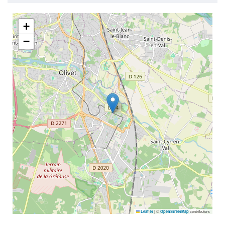
+
−
|
©
contributors
Leaflet
OpenStreetMap