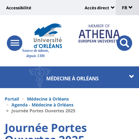
Sélec
Aller
Université
FR
Accessibilité
Accès direct
au
Universit
de
contenu
:
:
principal
lang
lien
Shortcut
vers
links
Site
responsive
page
responsi
Source de talents,
menu
branding
search
depuis 1306
accessibilité
button
button
Université
Université
:
:
Recherche
Block
Fils
liste
Portail
Médecine à Orléans
d'Ariane
Agenda - Médecine à Orléans
des
Journée Portes Ouvertes 2025
composantes
University
University
Journée Portes
:
: