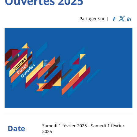
Ouvertes 2025
Titre
Sidebar
Main
de
content
page
Partager sur |
Contenu
de
la
page
principale
Samedi 1 février 2025
-
Samedi 1 février
Date
2025