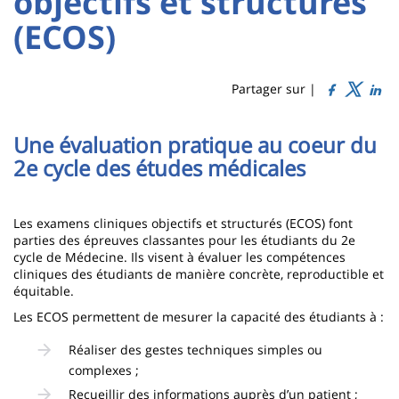
objectifs et structurés
Titre
Sidebar
Main
(ECOS)
de
content
page
Partager sur |
Contenu
Une évaluation pratique au coeur du
de
2e cycle des études médicales
la
page
Les examens cliniques objectifs et structurés (ECOS) font
principale
parties des épreuves classantes pour les étudiants du 2e
cycle de Médecine. Ils visent à évaluer les compétences
cliniques des étudiants de manière concrète, reproductible et
équitable.
Les ECOS permettent de mesurer la capacité des étudiants à :
Réaliser des gestes techniques simples ou
complexes ;
Recueillir des informations auprès d’un patient ;