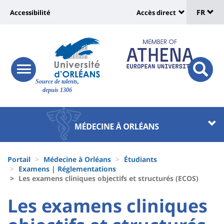
Sélec
Aller
Université
FR
Accessibilité
Accès direct
au
Universit
de
contenu
:
:
principal
lang
lien
Shortcut
vers
links
Site
responsive
page
responsi
Source de talents,
menu
branding
search
depuis 1306
accessibilité
button
button
Université
Université
:
:
Recherche
Block
Fils
liste
Portail
Médecine à Orléans
Étudiants
d'Ariane
Examens | Réglementations
des
Les examens cliniques objectifs et structurés (ECOS)
composantes
University
University
Les examens cliniques
:
: