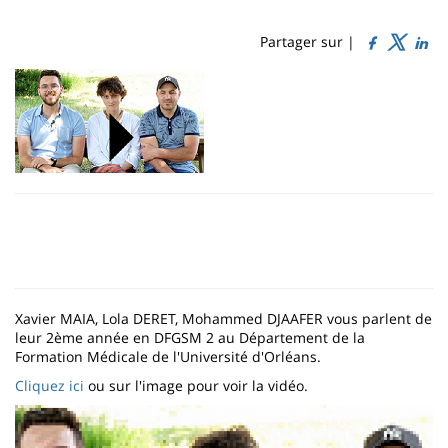
Sidebar
Main
de
content
page
Partager sur |
Contenu
de
la
page
principale
Xavier MAIA, Lola DERET, Mohammed DJAAFER vous parlent de
leur 2ème année en DFGSM 2 au Département de la
Formation Médicale de l'Université d'Orléans.
Cliquez ici
ou sur l'image pour voir la vidéo.
Image