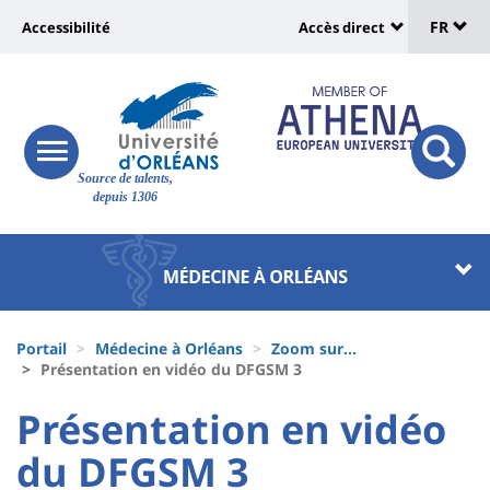
Sélec
Aller
Université
FR
Accessibilité
Accès direct
au
Universit
de
contenu
:
:
principal
lang
lien
Shortcut
vers
links
Site
responsive
page
responsi
Source de talents,
menu
branding
search
depuis 1306
accessibilité
button
button
Université
Université
:
:
Recherche
Block
Fils
liste
Portail
Médecine à Orléans
Zoom sur...
d'Ariane
Présentation en vidéo du DFGSM 3
des
University
University
Présentation en vidéo
composantes
:
:
du DFGSM 3
Titre