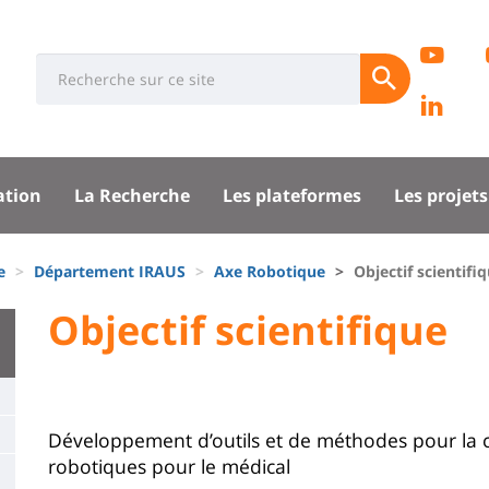
Rése
EC
Université
Search
socia
Soumettre
Pa
:
Recherche
Lin
sité
Lab
ation
La Recherche
Les plateformes
Les projets
pal
e
Département IRAUS
Axe Robotique
Objectif scientifi
University
Objectif scientifique
Titre
:
de
Main
page
content
Contenu
Développement d’outils et de méthodes pour la c
robotiques pour le médical
de