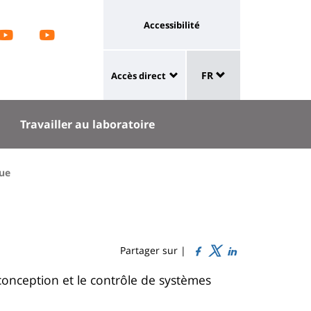
aux
Université
Accessibilité
M
CE
Autom
ux
:
Sélecteur
ge
lien
FR
Accès direct
de
University
vers
kedIn
langue
:
page
oratoire
Travailler au laboratoire
Shortcut
accessibilité
links
que
Partager sur |
onception et le contrôle de systèmes