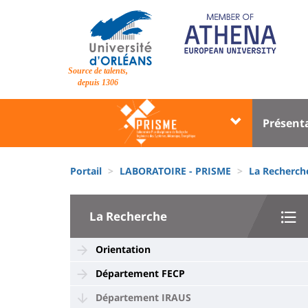
Aller
au
contenu
principal
Site
Source de talents,
branding
depuis 1306
Université
Univer
Présent
:
:
Block
Menu
Fils
liste
princi
Portail
LABORATOIRE - PRISME
La Recherch
d'Ariane
des
University
composantes
La Recherche
:
Sidebar
Orientation
Département FECP
Département IRAUS