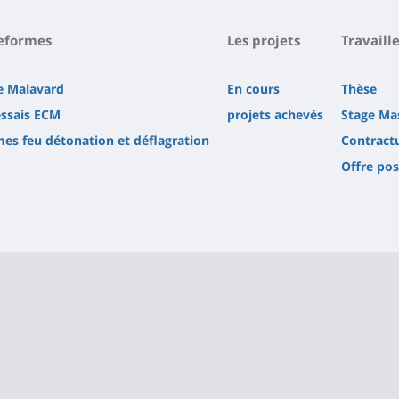
teformes
Les projets
Travaill
ie Malavard
En cours
Thèse
essais ECM
projets achevés
Stage Ma
mes feu détonation et déflagration
Contractu
Offre pos