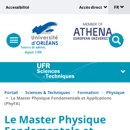
Sélec
Aller
Université
FR
Accessibilité
Accès direct
au
Universit
de
contenu
:
:
principal
lang
lien
Shortcut
vers
links
Site
responsive
page
responsi
Source de talents,
menu
branding
search
depuis 1306
accessibilité
button
button
Université
Université
:
:
Recherche
Block
Fils
liste
Portail
Sciences & Techniques
Formation
Physique
d'Ariane
Le Master Physique Fondamentale et Applications
des
(PhyFA)
composantes
University
University
Le Master Physique
:
: