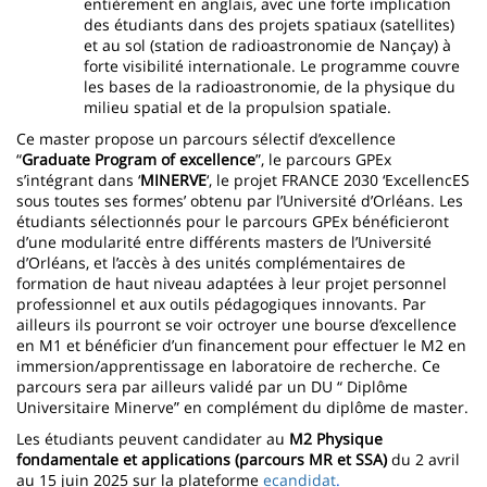
entièrement en anglais, avec une forte implication
des étudiants dans des projets spatiaux (satellites)
et au sol (station de radioastronomie de Nançay) à
forte visibilité internationale. Le programme couvre
les bases de la radioastronomie, de la physique du
milieu spatial et de la propulsion spatiale.
Ce master propose un parcours sélectif d’excellence
“
Graduate Program of excellence
”, le parcours GPEx
s’intégrant dans ‘
MINERVE
‘, le projet FRANCE 2030 ‘ExcellencES
sous toutes ses formes’ obtenu par l’Université d’Orléans. Les
étudiants sélectionnés pour le parcours GPEx bénéficieront
d’une modularité entre différents masters de l’Université
d’Orléans, et l’accès à des unités complémentaires de
formation de haut niveau adaptées à leur projet personnel
professionnel et aux outils pédagogiques innovants. Par
ailleurs ils pourront se voir octroyer une bourse d’excellence
en M1 et bénéficier d’un financement pour effectuer le M2 en
immersion/apprentissage en laboratoire de recherche. Ce
parcours sera par ailleurs validé par un DU “ Diplôme
Universitaire Minerve” en complément du diplôme de master.
Les étudiants peuvent candidater au
M2 Physique
fondamentale et applications (parcours MR et SSA)
du 2 avril
au 15 juin 2025 sur la plateforme
ecandidat
.