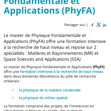
Fondamentale et
Titre
Sidebar
Main
Applications (PhyFA)
de
content
page
Partager sur |
Contenu
Le master de Physique Fondamentale et
Applications (PhyFA) offre une formation intensive
de
à la recherche de haut niveau et repose sur 2
la
spécialités : Matières et Rayonnements (MR) et
page
Space Sciences and Applications (SSA)
principale
Le master de Physique Fondamentale et Applications
(PhyFA
)
offre une
formation intensive à la recherche de haut niveau
dans deux domaines d’excellence du pôle de recherche
orléanais :
la physique de la matière condensée
la
physique du milieu spatial
.
La formation comprend des projets, de l'immersion en
laboratoires publiques ou privés, des pratiques