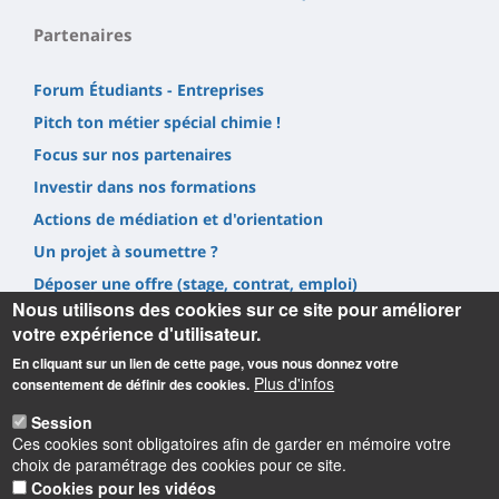
Partenaires
Forum Étudiants - Entreprises
Pitch ton métier spécial chimie !
Focus sur nos partenaires
Investir dans nos formations
Actions de médiation et d'orientation
Un projet à soumettre ?
Déposer une offre (stage, contrat, emploi)
Nous utilisons des cookies sur ce site pour améliorer
Prestations
votre expérience d'utilisateur.
En cliquant sur un lien de cette page, vous nous donnez votre
Plus d'infos
consentement de définir des cookies.
Session
Ces cookies sont obligatoires afin de garder en mémoire votre
Informations
choix de paramétrage des cookies pour ce site.
Cookies pour les vidéos