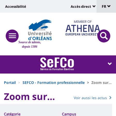
Sélec
Aller
Université
FR
Accessibilité
Accès direct
au
Universit
de
contenu
:
:
principal
lang
lien
Shortcut
vers
links
Site
responsive
page
responsi
Source de talents,
menu
branding
search
depuis 1306
accessibilité
button
button
Université
Université
:
:
Recherche
Block
Fils
liste
Portail
SEFCO - Formation professionnelle
Zoom sur...
d'Ariane
des
University
Zoom sur...
Voir aussi les actus
Titre
composantes
:
Contenu
de
Main
Catégorie
Campus