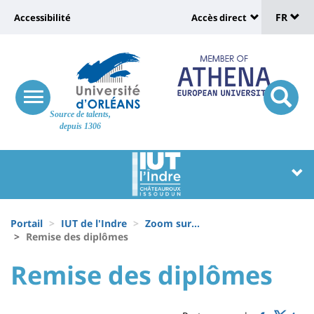
Sélec
Aller
Université
FR
Accessibilité
Accès direct
au
Universit
de
contenu
:
:
principal
lang
lien
Shortcut
vers
links
Site
responsive
page
responsi
Source de talents,
menu
branding
search
depuis 1306
accessibilité
button
button
Université
Université
:
:
Recherche
Block
Fils
liste
Portail
IUT de l'Indre
Zoom sur...
d'Ariane
Remise des diplômes
des
University
University
Remise des diplômes
composantes
Titre
:
:
de