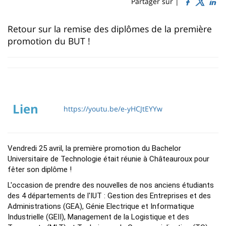
Sidebar
Main
Partager sur |
page
content
Contenu
Retour sur la remise des diplômes de la première
de
promotion du BUT !
la
page
principale
Lien
https://youtu.be/e-yHCJtEYYw
Vendredi 25 avril, la première promotion du Bachelor 
Universitaire de Technologie était réunie à Châteauroux pour 
fêter son diplôme ! 
L'occasion de prendre des nouvelles de nos anciens étudiants 
des 4 départements de l'IUT : Gestion des Entreprises et des 
Administrations (GEA), Génie Electrique et Informatique 
Industrielle (GEII), Management de la Logistique et des 