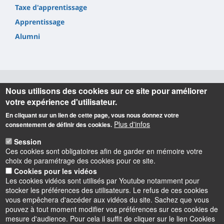
Taxe d'apprentissage
Apprentissage
Alumni
Nous utilisons des cookies sur ce site pour améliorer
Informations
votre expérience d'utilisateur.
En cliquant sur un lien de cette page, vous nous donnez votre
IUT de l'Indre (siège social, BUT GEA, BUT GEII)
Plus d'infos
consentement de définir des cookies.
2 avenue François Mitterrand
36000 CHATEAUROUX (France)
Session
Téléphone
02 54 08 25 50
Ces cookies sont obligatoires afin de garder en mémoire votre
choix de paramétrage des cookies pour ce site.
IUT de l'Indre (BUT MLT, BUT TC)
Cookies pour les vidéos
6 rue Georges Brassens
Les cookies vidéos sont utilisés par Youtube notamment pour
36100 ISSOUDUN (France)
stocker les préférences des utilisateurs. Le refus de ces cookies
Téléphone
02 54 03 59 03
vous empêchera d'accéder aux vidéos du site. Sachez que vous
pouvez à tout moment modifier vos préférences sur ces cookies de
mesure d'audience. Pour cela il suffit de cliquer sur le lien Cookies