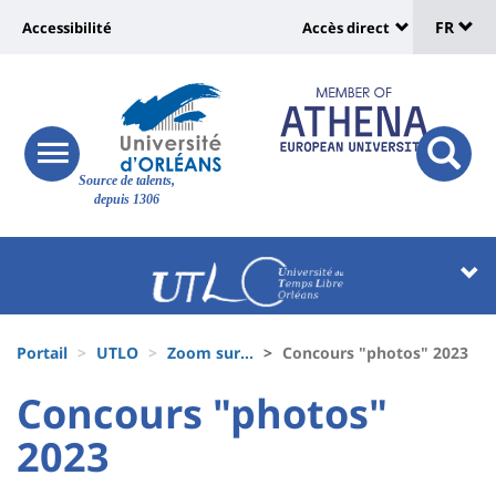
Sélec
Aller
Université
FR
Accessibilité
Accès direct
au
Universit
de
contenu
:
:
principal
lang
lien
Shortcut
vers
links
Site
responsive
page
responsi
Source de talents,
menu
branding
search
depuis 1306
accessibilité
button
button
Université
Université
:
:
Recherche
Block
Fils
liste
Portail
UTLO
Zoom sur...
Concours "photos" 2023
d'Ariane
des
University
University
Concours "photos"
composantes
:
:
2023
Titre
Sidebar
Main
de