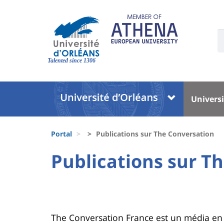
Skip
to
main
U
content
S
Site
:
branding
Talented since 1306
Université
Univer
Universi
:
:
Block
Menu
Fils
liste
princi
Portal
Publications sur The Conversation
d'Ariane
des
University
University
Publications sur T
Titre
composantes
:
:
de
Sidebar
Main
page
content
Contenu
The Conversation France est un média en l