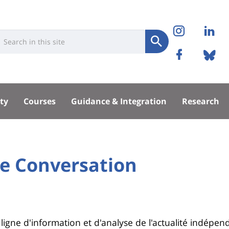
Réseaux
Instag
Li
niversité
earch
sociaux
Submit
Facebo
Bl
Recherche
sité
ty
Courses
Guidance & Integration
Research
pal
he Conversation
igne d'information et d'analyse de l'actualité indépend