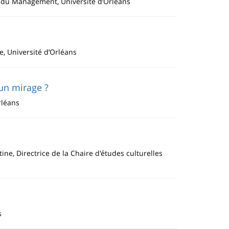
t du Management, Université d’Orléans
se, Université d’Orléans
 un mirage ?
Orléans
tine, Directrice de la Chaire d'études culturelles
s