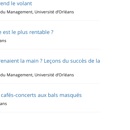
rend le volant
t du Management, Université d’Orléans
 est le plus rentable ?
éans
renaient la main ? Leçons du succès de la
t du Management, Université d’Orléans
 café
s-concerts
aux bals masqués
éans