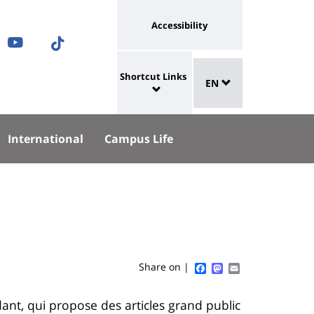
Université
Accessibility
ram
nkedIn
Youtube
TikTok
:
Sélecteur
ok
uesky
lien
Shortcut Links
EN
de
University
vers
langue
:
page
Shortcut
accessibilité
International
Campus Life
Links
Facebook
Mastodon
Email
Share on |
ant, qui propose des articles grand public