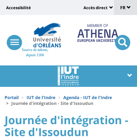
Sélec
Aller
Université
FR
Accessibilité
Accès direct
au
Universit
de
contenu
:
:
principal
lang
lien
Shortcut
vers
links
Site
responsive
page
responsi
Source de talents,
menu
branding
search
depuis 1306
accessibilité
button
button
Université
Université
:
:
Recherche
Block
Fils
liste
Portail
IUT de l'Indre
Agenda - IUT de l'Indre
d'Ariane
Journée d'intégration - Site d'Issoudun
des
University
University
Journée d'intégration -
composantes
:
:
Site d'Issoudun
Titre