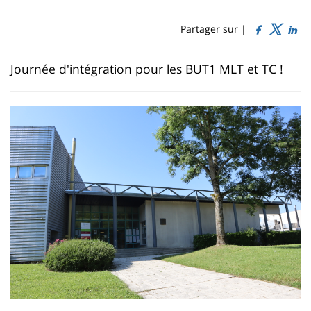
Sidebar
Main
de
content
page
Partager sur |
Contenu
Journée d'intégration pour les BUT1 MLT et TC !
de
la
page
principale