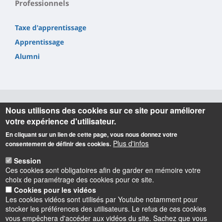
Professionnels
Taxe d'apprentissage
Apprentissage
Alumni
Nous utilisons des cookies sur ce site pour améliorer
Informations
votre expérience d'utilisateur.
En cliquant sur un lien de cette page, vous nous donnez votre
IUT de l'Indre (siège social, BUT GEA, BUT GEII)
Plus d'infos
consentement de définir des cookies.
2 avenue François Mitterrand
36000 CHATEAUROUX (France)
Session
Téléphone
02 54 08 25 50
Ces cookies sont obligatoires afin de garder en mémoire votre
choix de paramétrage des cookies pour ce site.
IUT de l'Indre (BUT MLT, BUT TC)
Cookies pour les vidéos
6 rue Georges Brassens
Les cookies vidéos sont utilisés par Youtube notamment pour
36100 ISSOUDUN (France)
stocker les préférences des utilisateurs. Le refus de ces cookies
Téléphone
02 54 03 59 03
vous empêchera d'accéder aux vidéos du site. Sachez que vous