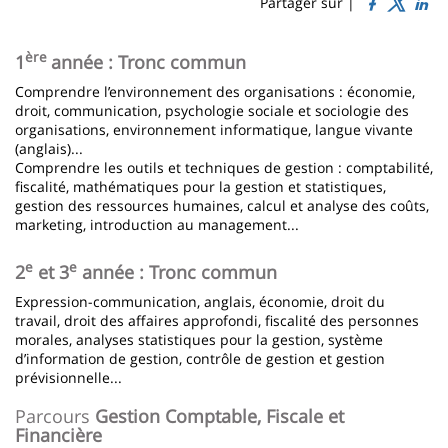
Sidebar
Main
Partager sur |
page
content
Contenu
ère
1
année : Tronc commun
de
Comprendre l’environnement des organisations : économie,
la
droit, communication, psychologie sociale et sociologie des
organisations, environnement informatique, langue vivante
page
(anglais)...
Comprendre les outils et techniques de gestion : comptabilité,
principale
fiscalité, mathématiques pour la gestion et statistiques,
gestion des ressources humaines, calcul et analyse des coûts,
marketing, introduction au management...
e
e
2
et 3
année : Tronc commun
Expression-communication, anglais, économie, droit du
travail, droit des affaires approfondi, fiscalité des personnes
morales, analyses statistiques pour la gestion, système
d’information de gestion, contrôle de gestion et gestion
prévisionnelle...
Parcours
Gestion Comptable, Fiscale et
Financière