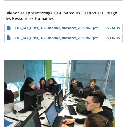
Calendrier apprentissage GEA, parcours Gestion et Pilotage
des Ressources Humaines
Fichier
BUT2_GEA_GPRH_36 - Calendrier_Alternance_2025-2026.pdf
222.64 Ko
Fichier
BUT3_GEA_GPRH_36 - Calendrier_Alternance_2025-2026.pdf
221.82 Ko
Image