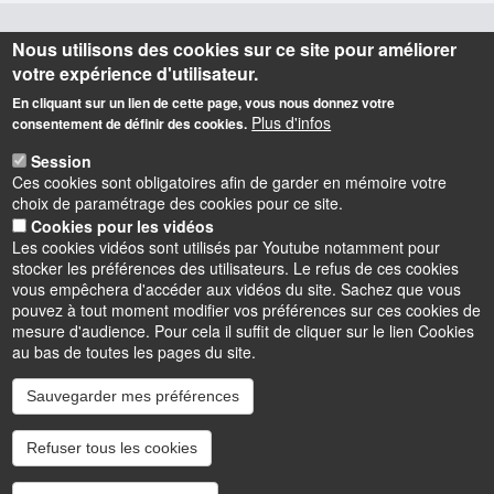
Nous utilisons des cookies sur ce site pour améliorer
Informations
votre expérience d'utilisateur.
En cliquant sur un lien de cette page, vous nous donnez votre
IUT de l'Indre (siège social, BUT GEA, BUT GEII)
Plus d'infos
consentement de définir des cookies.
2 avenue François Mitterrand
36000 CHATEAUROUX (France)
Session
Téléphone
02 54 08 25 50
Ces cookies sont obligatoires afin de garder en mémoire votre
choix de paramétrage des cookies pour ce site.
IUT de l'Indre (BUT MLT, BUT TC)
Cookies pour les vidéos
6 rue Georges Brassens
Les cookies vidéos sont utilisés par Youtube notamment pour
36100 ISSOUDUN (France)
stocker les préférences des utilisateurs. Le refus de ces cookies
Téléphone
02 54 03 59 03
vous empêchera d'accéder aux vidéos du site. Sachez que vous
pouvez à tout moment modifier vos préférences sur ces cookies de
mesure d'audience. Pour cela il suffit de cliquer sur le lien Cookies
au bas de toutes les pages du site.
Sauvegarder mes préférences
Instagram
LinkedIn
Youtube
TikTok
Facebook
Bluesk
Refuser tous les cookies
Accessibilité : partiellement conforme
Cookies
Intranet
Mentions légales