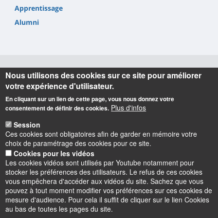
Apprentissage
Alumni
Nous utilisons des cookies sur ce site pour améliorer
Informations
votre expérience d'utilisateur.
En cliquant sur un lien de cette page, vous nous donnez votre
IUT de l'Indre (siège social, BUT GEA, BUT GEII)
Plus d'infos
consentement de définir des cookies.
2 avenue François Mitterrand
36000 CHATEAUROUX (France)
Session
Téléphone
02 54 08 25 50
Ces cookies sont obligatoires afin de garder en mémoire votre
choix de paramétrage des cookies pour ce site.
IUT de l'Indre (BUT MLT, BUT TC)
Cookies pour les vidéos
6 rue Georges Brassens
Les cookies vidéos sont utilisés par Youtube notamment pour
36100 ISSOUDUN (France)
stocker les préférences des utilisateurs. Le refus de ces cookies
Téléphone
02 54 03 59 03
vous empêchera d'accéder aux vidéos du site. Sachez que vous
pouvez à tout moment modifier vos préférences sur ces cookies de
mesure d'audience. Pour cela il suffit de cliquer sur le lien Cookies
au bas de toutes les pages du site.