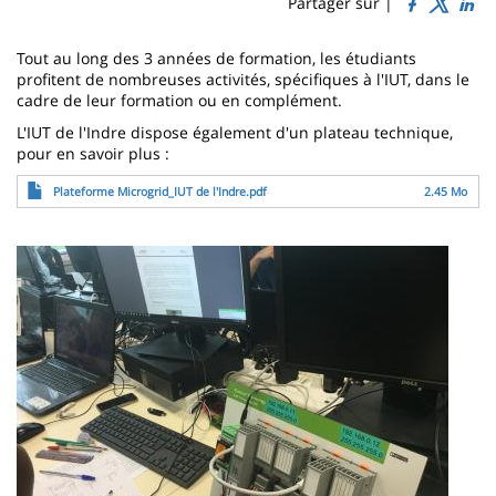
Sidebar
Main
Partager sur |
page
content
Contenu
Tout au long des 3 années de formation, les étudiants
de
profitent de nombreuses activités, spécifiques à l'IUT, dans le
cadre de leur formation ou en complément.
la
L'IUT de l'Indre dispose également d'un plateau technique,
page
pour en savoir plus :
Fichier
principale
Plateforme Microgrid_IUT de l'Indre.pdf
2.45 Mo
Image