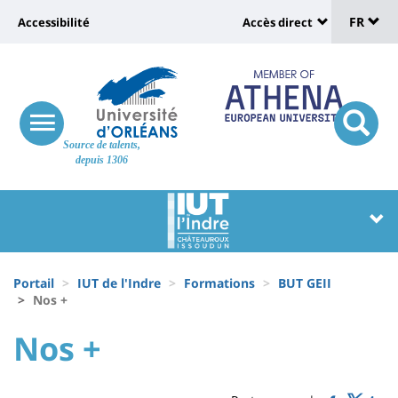
Sélec
Aller
Université
FR
Accessibilité
Accès direct
au
Universit
de
contenu
:
:
principal
lang
lien
Shortcut
vers
links
Site
responsive
page
responsi
Source de talents,
menu
branding
search
depuis 1306
accessibilité
button
button
Université
Université
:
:
Recherche
Block
Fils
liste
Portail
IUT de l'Indre
Formations
BUT GEII
d'Ariane
Nos +
des
University
University
Nos +
composantes
Titre
:
:
de