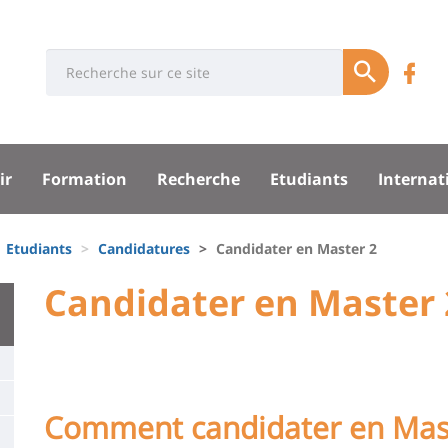
Université
Rés
Search
Re
Soumettre
:
soci
n
Recherche
sité
su
ir
Formation
Recherche
Etudiants
Internat
F
pal
Etudiants
Candidatures
Candidater en Master 2
University
Candidater en Master 
Titre
:
de
Main
page
content
Contenu
Comment candidater en Mast
de