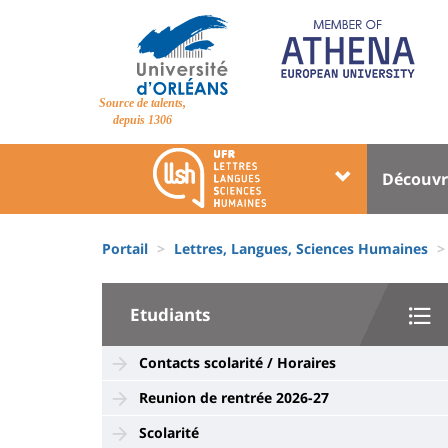
Aller
au
contenu
principal
Site
Source de talents,
branding
depuis 1306
Université
Univer
Découvr
:
:
Block
Menu
Fils
liste
princi
Portail
Lettres, Langues, Sciences Humaines
d'Ariane
des
University
composantes
Etudiants
:
Sidebar
Contacts scolarité / Horaires
Reunion de rentrée 2026-27
Scolarité