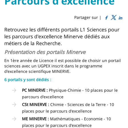
Parcours d'excellence
Titre
Sidebar
Main
de
content
page
Partager sur |
Contenu
Retrouvez les différents portails L1 Sciences pour
les parcours d'excellence Minerve dédiés aux
de
métiers de la Recherche.
la
Présentation des portails Minerve
page
En 1ère année de Licence il est possible de choisir un portail
principale
sciences avec un UGPEX inscrit dans le programme
d'excellence scientifique MINERVE.
6 portails y sont dédiés :
PC MINERVE :
Physique-Chimie - 10 places pour le
parcours d'excellence
CSt MINERVE :
Chimie - Sciences de la Terre - 10
places pour le parcours d'excellence
ME MINERVE :
Mathématiques - Economie - 10
places pour le parcours d'excellence