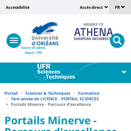
Sélec
Aller
Université
FR
Accessibilité
Accès direct
au
Universit
de
contenu
:
:
principal
lang
lien
Shortcut
vers
links
Site
responsive
page
responsi
Source de talents,
menu
branding
search
depuis 1306
accessibilité
button
button
Université
Université
:
:
Recherche
Block
Fils
liste
Portail
Sciences & Techniques
Formation
d'Ariane
1ère année de LICENCE - PORTAIL SCIENCES
des
Portails Minerve - Parcours d'excellence
composantes
University
University
Portails Minerve -
:
: