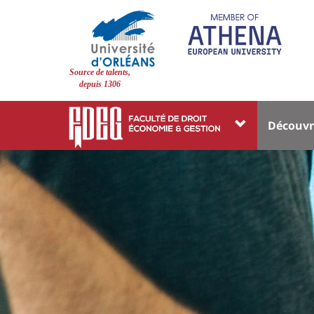
Aller
au
contenu
principal
Site
Source de talents,
branding
depuis 1306
Université
Univer
Découvr
:
:
Block
Menu
Droit,
Contenu
liste
princi
de
Économie,
des
la
Gestion
composantes
page
principale