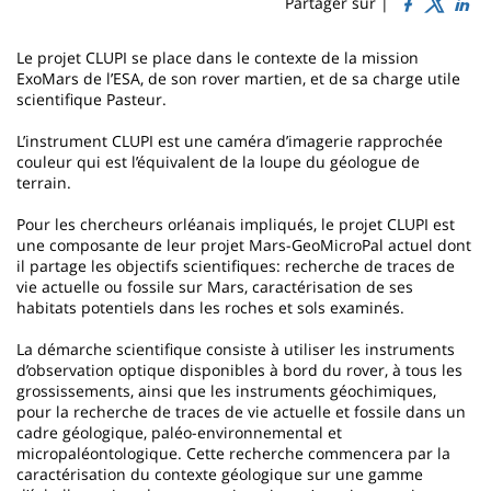
Sidebar
Main
Partager sur |
page
content
Contenu
Le projet CLUPI se place dans le contexte de la mission
de
ExoMars de l’ESA, de son rover martien, et de sa charge utile
scientifique Pasteur.
la
L’instrument CLUPI est une caméra d’imagerie rapprochée
page
couleur qui est l’équivalent de la loupe du géologue de
terrain.
principale
Pour les chercheurs orléanais impliqués, le projet CLUPI est
une composante de leur projet Mars-GeoMicroPal actuel dont
il partage les objectifs scientifiques: recherche de traces de
vie actuelle ou fossile sur Mars, caractérisation de ses
habitats potentiels dans les roches et sols examinés.
La démarche scientifique consiste à utiliser les instruments
d’observation optique disponibles à bord du rover, à tous les
grossissements, ainsi que les instruments géochimiques,
pour la recherche de traces de vie actuelle et fossile dans un
cadre géologique, paléo-environnemental et
micropaléontologique. Cette recherche commencera par la
caractérisation du contexte géologique sur une gamme