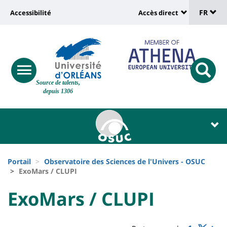
Sélec
Aller
Université
FR
Accessibilité
Accès direct
au
Universit
de
contenu
:
:
principal
lang
lien
Shortcut
vers
links
Site
responsive
page
responsi
Source de talents,
menu
branding
search
depuis 1306
accessibilité
button
button
Université
Université
:
:
Recherche
Block
Fils
liste
Portail
Observatoire des Sciences de l'Univers - OSUC
d'Ariane
ExoMars / CLUPI
des
University
University
ExoMars / CLUPI
composantes
Titre
:
:
de