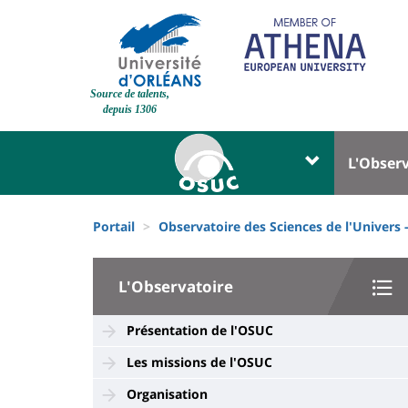
Aller
au
contenu
principal
Site
Source de talents,
branding
depuis 1306
Université
Univer
L'Obser
:
:
Block
Menu
Fils
liste
princi
Portail
Observatoire des Sciences de l'Univers
d'Ariane
des
University
composantes
L'Observatoire
:
Sidebar
Présentation de l'OSUC
Les missions de l'OSUC
Organisation