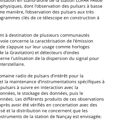
ilisation en stand-alone de la station LOFAR FR606
rophysiques, dont l'observation des pulsars à basse
e manière, l’observation des pulsars aux très
ogrammes clés de ce télescope en construction à
ont à destination de plusieurs communautés
voie concerne la caractérisation de l'émission
onde s'appuie sur leur usage comme horloges
 la Gravitation) et détecteurs d'ondes
rne l'utilisation de la dispersion du signal pour
terstellaire.
domaine radio de pulsars d’intérêt pour la
t la maintenance d’instrumentations spécifiques à
 pulsars à suivre en interaction avec la
données, le stockage des données, puis le
onnées. Les différents produits de ces observations
rès avoir été vérifiés en concertation avec des
é et la distribution ne concernent que les
truments de la station de Nançay est envisagée.