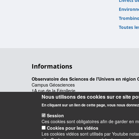
Livrets d
Environn
Trombino
Toutes le
Informations
Observatoire des Sciences de l'Univers en région 
Campus Géosciences
1A rue de la Férollerie
Nous utilisons des cookies sur ce site pou
45071 Orléans cedex 2
En cliquant sur un lien de cette page, vous nous donne
Session
Ces cookies sont obligatoires afin de garder en 
Cookies pour les vidéos
Les cookies vidéos sont utilisés par Youtube not