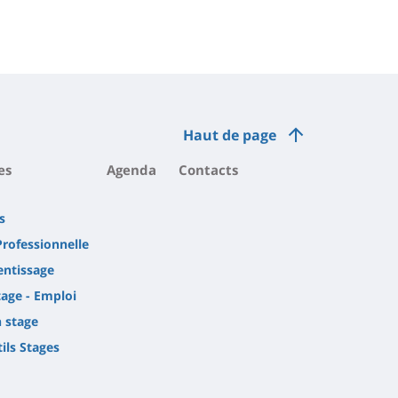
Haut de page
es
Agenda
Contacts
s
Professionnelle
entissage
tage - Emploi
 stage
tils Stages