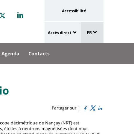
aux
Université
Accessibilité
rouvez-
Retrouvez
Linkedin
ux
:
Sélecteur
us
STAGRAM
nous
lien
FR
Accès direct
de
University
vers
sur
langue
:
page
cebook
Twitter
Agenda
Contacts
Shortcut
accessibilité
links
io
Partager sur |
scope décimétrique de Nançay (NRT) est
rs, étoiles à neutrons magnétisées dont nous