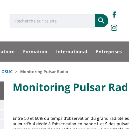
Rése
Ret
Université
Search
socia
Soumettre
no
IN
:
Recherche
sur
sité
Fa
vatoire
Formation
International
Entreprises
pal
 - OSUC
Monitoring Pulsar Radio
University
Monitoring Pulsar Rad
Titre
:
de
Main
page
content
Contenu
Entre 50 et 60% du temps d'observation du grand radiotéle
de
aujourd'hui dédié à l'observation en bande L et S des pulsa