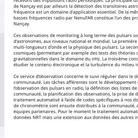
recevons des impulsions radio périodiques. La principale ut
la
de Nançay est par ailleurs la détection des transitoires ast
fréquence est un domaine d'application essentiel. De la mêm
page
basses fréquences radio par NenuFAR constitue l’un des pr
Nançay.
principale
Ces observations de monitoring à long terme des pulsars s
d'astronomes, aux niveaux national et mondial. La première 
multi-longueurs d'onde et la physique des pulsars. La sec
cosmiques (permettant par exemple des tests des théories de
gravitationnelles dans le domaine du nHz. La troisième conce
étudier le contenu électronique et la turbulence du milieu in
Ce service d’observation concerne le suivi régulier dans le 
communauté. Les tâches afférentes sont le développement e
l’observation des pulsars en radio, la définition des listes de
communauté, la planification des observations, la prise de 
traitement automatisé à l’aide de codes spécifiques à nos d
de chronométrie sont ensuite distribués à la communauté, ap
équipes partenaires. Pour le moment le traitement automatis
données NRT mais une extension aux données des autres ins