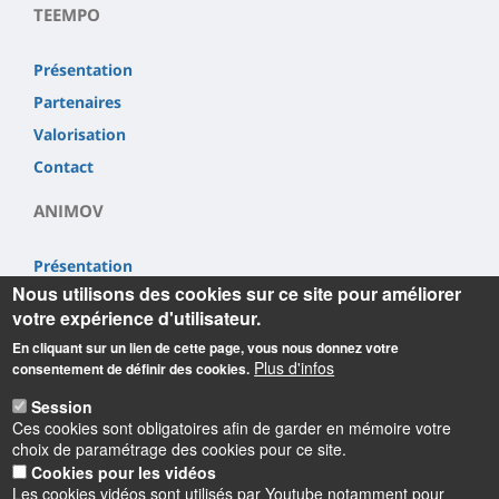
TEEMPO
Présentation
Partenaires
Valorisation
Contact
ANIMOV
Présentation
Nous utilisons des cookies sur ce site pour améliorer
Partenaires
votre expérience d'utilisateur.
Valorisation
En cliquant sur un lien de cette page, vous nous donnez votre
Contact
Plus d'infos
consentement de définir des cookies.
Session
Ces cookies sont obligatoires afin de garder en mémoire votre
choix de paramétrage des cookies pour ce site.
Cookies pour les vidéos
Les cookies vidéos sont utilisés par Youtube notamment pour