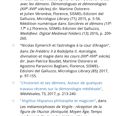
avec les démons. Démonologues et démonologies
e
e
(XIII
-XVII
siècles)
, dir. Martine Ostorero
et Julien Véronèse, Florence, SISMEL-Edizioni del
Galluzzo,
Micrologus Library (71)
, 2015, p. 5-56.
e
Réédition numérique dans
Sorcières et démons (15
-
e
17
s.)
, Florence, SISMEL-Edizioni del Galluzzo,
Medi@evi. Digital Medieval Folders (13)
, 2016, p. 209-
260.
"Nicolas Eymerich et l'astrologie à la cour d'Aragon",
dans
De Frédéric II à Rodolphe II. Astrologie,
e
e
divination et magie dans les cours (XIII
-XVII
siècle)
,
dir. Jean-Patrice Boudet, Martine Ostorero et
Agostino Paravicini Bagliani, Florence, SISMEL-
Edizioni del Galluzzo,
Micrologus Library (85)
, 2017,
p. 97-155.
"L'historien et ses démons. Autour de quelques
travaux récents sur la démonologie médiévale"
,
Médiévales
, 73, 2017, p. 213-240.
"
Virgilius Hispanus
philosophe et magicien"
, dans
Les métamorphoses de Virgile : réception de la
figure de l'A
uctor
(Antiquité, Moyen Âge, Temps