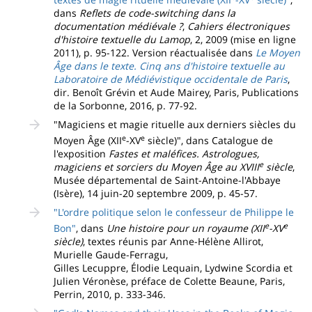
dans
Reflets de code-switching dans la
documentation médiévale ?
,
Cahiers électroniques
d'histoire textuelle du Lamop
, 2, 2009 (mise en ligne
2011), p. 95-122. Version réactualisée dans
Le Moyen
Âge dans le texte. Cinq ans d'histoire textuelle au
Laboratoire de Médiévistique occidentale de Paris
,
dir. Benoît Grévin et Aude Mairey, Paris, Publications
de la Sorbonne, 2016, p. 77-92.
"Magiciens et magie rituelle aux derniers siècles du
e
e
Moyen Âge (XII
-XV
siècle)", dans Catalogue de
l'exposition
Fastes et maléfices. Astrologues,
e
magiciens et sorciers du Moyen Âge au XVIII
siècle
,
Musée départemental de Saint-Antoine-l'Abbaye
(Isère), 14 juin-20 septembre 2009, p. 45-57.
"L'ordre politique selon le confesseur de Philippe le
e
e
Bon"
, dans
Une histoire pour un royaume (XII
-XV
siècle)
, textes réunis par Anne-Hélène Allirot,
Murielle Gaude-Ferragu,
Gilles Lecuppre, Élodie Lequain, Lydwine Scordia et
Julien Véronèse, préface de Colette Beaune, Paris,
Perrin, 2010, p. 333-346.