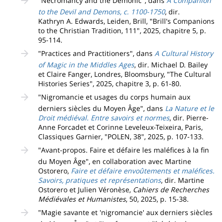
"Necromancy and the Demonic", dans
A
Companion
to the Devil and Demons, c. 1100-1750
, dir.
Kathryn A. Edwards, Leiden, Brill, "Brill's Companions
to the Christian Tradition, 111", 2025, chapitre 5, p.
95-114.
"Practices and Practitioners", dans
A Cultural History
of Magic in the Middles Ages
, dir. Michael D. Bailey
et Claire Fanger, Londres, Bloomsbury, "The Cultural
Histories Series", 2025, chapitre 3, p. 61-80.
"Nigromancie et usages du corps humain aux
derniers siècles du Moyen Âge", dans
La Nature et le
Droit médiéval. Entre savoirs et normes
, dir. Pierre-
Anne Forcadet et Corinne Leveleux-Teixeira, Paris,
Classiques Garnier, "POLEN, 38", 2025, p. 107-133.
"Avant-propos. Faire et défaire les maléfices à la fin
du Moyen Âge", en collaboration avec Martine
Ostorero,
Faire et défaire envoûtements et maléfices.
Savoirs, pratiques et représentations
, dir. Martine
Ostorero et Julien Véronèse,
Cahiers de Recherches
Médiévales et Humanistes
, 50, 2025, p. 15-38.
"Magie savante et 'nigromancie' aux derniers siècles