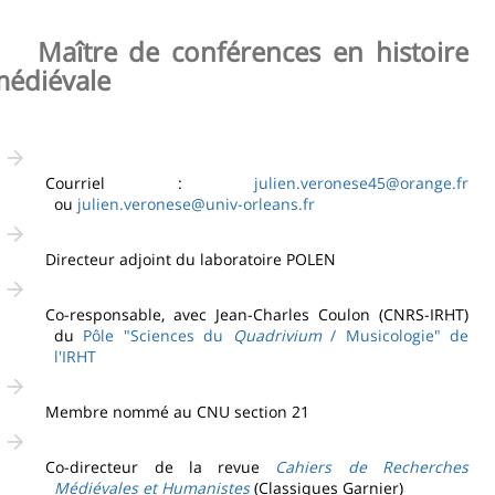
page
content
Contenu
aître de conférences en histoire
de
édiévale
la
page
principale
Courriel :
julien.veronese45@orange.fr
ou
julien.veronese@univ-orleans.fr
Directeur adjoint du laboratoire POLEN
Co-responsable, avec Jean-Charles Coulon (CNRS-IRHT)
du
Pôle "Sciences du
Quadrivium
/ Musicologie" de
l'IRHT
Membre nommé au CNU section 21
Co-directeur de la revue
Cahiers de Recherches
Médiévales et Humanistes
(Classiques Garnier)