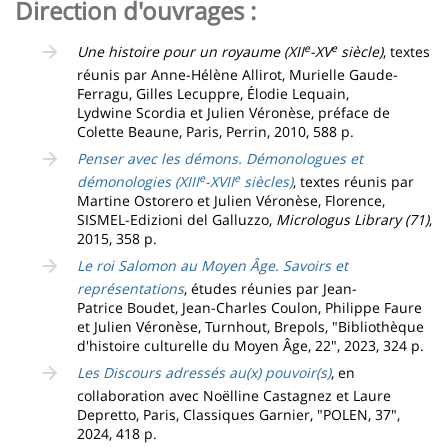
Direction d'ouvrages :
e
e
Une histoire pour un royaume (XII
-XV
siècle)
, textes
réunis par Anne-Hélène Allirot, Murielle Gaude-
Ferragu, Gilles Lecuppre, Élodie Lequain,
Lydwine Scordia et Julien Véronèse, préface de
Colette Beaune, Paris, Perrin, 2010, 588 p.
Penser avec les démons. Démonologues et
e
e
démonologies (XIII
-XVII
siècles)
, textes réunis par
Martine Ostorero et Julien Véronèse, Florence,
SISMEL-Edizioni del Galluzzo,
Micrologus Library (71)
,
2015, 358 p.
Le roi Salomon au Moyen Âge. Savoirs et
représentations
, études réunies par Jean-
Patrice Boudet, Jean-Charles Coulon, Philippe Faure
et Julien Véronèse, Turnhout, Brepols, "Bibliothèque
d'histoire culturelle du Moyen Âge, 22", 2023, 324 p.
Les Discours adressés au(x) pouvoir(s)
, en
collaboration avec Noëlline Castagnez et Laure
Depretto, Paris, Classiques Garnier, "POLEN, 37",
2024, 418 p.