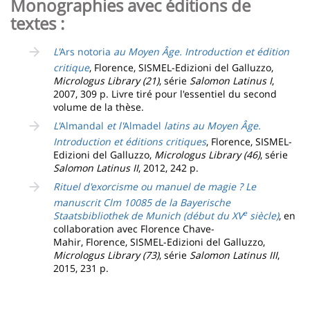
Monographies avec éditions de
textes :
L'
Ars notoria
au Moyen Âge. Introduction et édition
critique
, Florence, SISMEL-Edizioni del Galluzzo,
Micrologus Library (21)
, série
Salomon Latinus I
,
2007, 309 p. Livre tiré pour l'essentiel du second
volume de la thèse.
L'
Almandal
et l'
Almadel
latins au Moyen Âge.
Introduction et éditions critiques
, Florence, SISMEL-
Edizioni del Galluzzo,
Micrologus Library (46)
, série
Salomon Latinus II
, 2012, 242 p.
Rituel d'exorcisme ou manuel de magie ? Le
manuscrit Clm 10085 de la Bayerische
e
Staatsbibliothek de Munich (début du XV
siècle)
, en
collaboration avec Florence Chave-
Mahir, Florence, SISMEL-Edizioni del Galluzzo,
Micrologus Library (73)
, série
Salomon Latinus III
,
2015, 231 p.