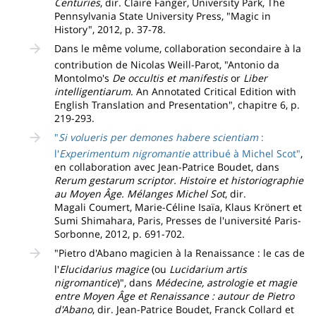
Centuries
, dir. Claire Fanger, University Park, The
Pennsylvania State University Press, "Magic in
History", 2012, p. 37-78.
Dans le même volume, collaboration secondaire à la
contribution de Nicolas Weill-Parot, "Antonio da
Montolmo's
De occultis et manifestis
or
Liber
intelligentiarum
. An Annotated Critical Edition with
English Translation and Presentation", chapitre 6, p.
219-293.
"
Si volueris per demones habere scientiam
:
l'
Experimentum nigromantie
attribué à Michel Scot"
,
en collaboration avec Jean-Patrice Boudet, dans
Rerum gestarum scriptor. Histoire et historiographie
au Moyen Âge. Mélanges Michel Sot
, dir.
Magali Coumert, Marie-Céline Isaïa, Klaus Krönert et
Sumi Shimahara, Paris, Presses de l'université Paris-
Sorbonne, 2012, p. 691-702.
"Pietro d'Abano magicien à la Renaissance : le cas de
l'
Elucidarius magice
(ou
Lucidarium artis
nigromantice
)", dans
Médecine, astrologie et magie
entre Moyen Âge et Renaissance : autour de Pietro
d'Abano
, dir. Jean-Patrice Boudet, Franck Collard et