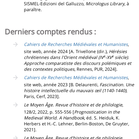
SISMEL-Edizioni del Galluzzo,
Micrologus Library
, à
paraître
.
Derniers comptes rendus :
Cahiers de Recherches Médiévales et Humanistes
,
site web, année 2024 [A. Trivellone (dir.),
Hérésies
e
e
chrétiennes dans l'Orient médiéval (IV
-XV
siècle).
Approche comparatiste des discours polémiques et
des contextes politiques
, Rennes, PUR, 2024].
Cahiers de Recherches Médiévales et Humanistes
,
site web, année 2023 [B. Delaurenti,
Fascination. Une
histoire intellectuelle du mauvais œil (1140-1440)
,
Paris, Cerf, 2023].
Le Moyen Âge. Revue d'histoire et de philologie
,
128/2, 2022, p. 555-556 [
Prognostication in the
Medieval World. A Handbook
, éd. S. Heiduk, K.
Herbers et H.-C. Lehner, Berlin-Boston, De Gruyter,
2021].
Le Moyen Âge. Revue d'histoire et de philologie
,