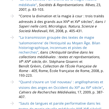
médiévale"
,
Sociétés & Représentations. Rêves
, 23,
2007, p. 83-103.
"Contre la divination et la magie à cour : trois traités
e
e
adressés à des grands aux XIV
et XV
siècles", dans
I
Saperi nelle corti
,
Micrologus. Natura, Scienze e
Società Medievali
, XVI, 2008, p. 405-431.
"La transmission groupée des textes de magie
'salomonienne' de l'Antiquité au Moyen Âge. Bilan
historiographique, inconnues et pistes de
recherches"
, dans
L'Antiquité tardive dans les
collections médiévales : textes et représentations,
e
e
VI
-XIV
siècle
, dir. Stéphane Gioanni et
Benoît Grévin,
Collection de l'École Française de
Rome - 405
, Rome, École française de Rome, 2008, p.
193-223.
"Quand s'ouvre un 'ciel nouveau' : angélophanies et
e
e
visions des anges en Occident du XII
au XV
siècle"
,
Cahiers de Recherches Médiévales
, 17, 2009, p. 387-
407.
"Sauts de langues et parole performative dans les
e
e
textes de magie rituelle médiévale (XII
-XV
siècle)"
,