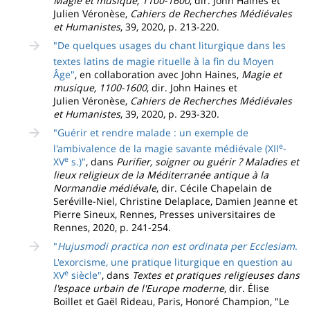
Magie et musique, 1100-1600
, dir. John Haines et
Julien Véronèse,
Cahiers de Recherches Médiévales
et Humanistes
, 39, 2020, p. 213-220.
"De quelques usages du chant liturgique dans les
textes latins de magie rituelle à la fin du Moyen
Âge"
, en collaboration avec John Haines,
Magie et
musique, 1100-1600
, dir. John Haines et
Julien Véronèse,
Cahiers de Recherches Médiévales
et Humanistes
, 39, 2020, p. 293-320.
"Guérir et rendre malade : un exemple de
e
l'ambivalence de la magie savante médiévale (XII
-
e
XV
s.)"
, dans
Purifier, soigner ou guérir ? Maladies et
lieux religieux de la Méditerranée antique à la
Normandie médiévale
, dir. Cécile Chapelain de
Seréville-Niel, Christine Delaplace, Damien Jeanne et
Pierre Sineux, Rennes, Presses universitaires de
Rennes, 2020, p. 241-254.
"
Hujusmodi practica non est ordinata per Ecclesiam
.
L'exorcisme, une pratique liturgique en question au
e
XV
siècle"
, dans
Textes et pratiques religieuses dans
l'espace urbain de l'Europe moderne
, dir. Élise
Boillet et Gaël Rideau, Paris, Honoré Champion, "Le