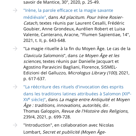
savoir de Mantice, 30", 2020, p. 25-49.
"Irène, la parole efficace et la magie savante
médiévale"
, dans
Ad placitum. Pour Irène Rosier-
Catach
, textes réunis par Laurent Cesalli, Frédéric
Goubier, Anne Grondeux, Aurélien Robert et Luisa
Valente, Canterano, Aracne, "Flumen Sapientiae, 14",
2021, t. II, p. 643-648.
"La magie rituelle à la fin du Moyen Âge. Le cas de la
Clavicula Salomonis
", dans
Le Moyen Âge et les
sciences
, textes réunis par Danielle Jacquart et
Agostino Paravicini Bagliani, Florence, SISMEL-
Edizioni del Galluzzo,
Micrologus Library (100)
,
2021,
p. 617-637.
"La réécriture des rituels d'invocation des esprits
e
dans les traditions latines attribuées à Salomon (XII
-
e
XV
siècle)"
, dans
La magie entre Antiquité et Moyen
Âge : traditions, innovations, autorités
, dir.
Thomas Galoppin,
Revue de l'Histoire des Religions
,
239/4, 2021, p. 699-728.
"Introduction", en collaboration avec Nicolas
Lombart,
Secret et publicité (Moyen Âge-