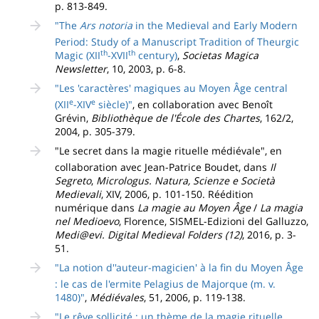
p. 813-849.
"The
Ars notoria
in the Medieval and Early Modern
Period: Study of a Manuscript Tradition of Theurgic
th
th
Magic (XII
-XVII
century)
,
Societas Magica
Newsletter
, 10, 2003, p. 6-8.
"Les 'caractères' magiques au Moyen Âge central
e
e
(XII
-XIV
siècle)"
, en collaboration avec Benoît
Grévin,
Bibliothèque de l'École des Chartes
, 162/2,
2004, p. 305-379.
"Le secret dans la magie rituelle médiévale", en
collaboration avec Jean-Patrice Boudet, dans
Il
Segreto
,
Micrologus. Natura, Scienze e Società
Medievali
, XIV, 2006, p. 101-150. Réédition
numérique dans
La magie au Moyen Âge
/
La magia
nel Medioevo
, Florence, SISMEL-Edizioni del Galluzzo,
Medi@evi. Digital Medieval Folders (12)
, 2016, p. 3-
51.
"La notion d''auteur-magicien' à la fin du Moyen Âge
: le cas de l'ermite Pelagius de Majorque (m. v.
1480)"
,
Médiévales
, 51, 2006, p. 119-138.
"Le rêve sollicité : un thème de la magie rituelle