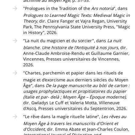
alchimie au Moyen Âge
, p. 31-35.
"Prologues in the Tradition of the
Ars notoria
", dans
Prologues to Learned Magic Texts: Medieval Magic in
Theory
, dir. Claire Fanger et Vajra Regan, University
Park, The Pennsylvania State University Press, "Magic
in History", 2026.
"La nuit du magicien et du sorcier", dans
La nuit
blanche. Une histoire de l'Antiquité à nos jours
, dir.
Anne-Claude Ambroise-Rendu et Guillaume Garnier,
Vincennes, Presses universitaires de Vincennes,
2026.
"Chartes, parchemin et papier dans les rituels de
magie et d’exorcisme aux derniers siècles du Moyen
Âge", dans
De la page manuscrite au bòti de carton :
usages prophylactiques et propitiatoires du papier
(Italie et par- delà ; Moyen Âge – Époque moderne)
,
dir. Gwladys Le Cuff et Valeria Motta, Villeneuve
d'Ascq, Presses universitaires du Septentrion, 2026.
"Le rêve dans la magie rituelle latine",
Les rêves au
Moyen Âge à travers les manuscrits d'Orient et
d'Occident
, dir. Emma Abate et Jean-Charles Coulon,
International Journal of Divination and