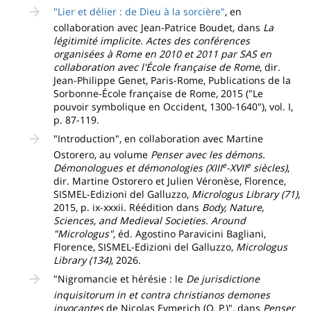
"Lier et délier : de Dieu à la sorcière"
, en
collaboration avec Jean-Patrice Boudet, dans
La
légitimité implicite. Actes des conférences
organisées à Rome en 2010 et 2011 par SAS en
collaboration avec l'École française de Rome
, dir.
Jean-Philippe Genet, Paris-Rome, Publications de la
Sorbonne-École française de Rome, 2015 ("Le
pouvoir symbolique en Occident, 1300-1640"), vol. I,
p. 87-119.
"Introduction", en collaboration avec Martine
Ostorero, au volume
Penser avec les démons.
e
e
Démonologues et démonologies (XIII
-XVII
siècles)
,
dir. Martine Ostorero et Julien Véronèse, Florence,
SISMEL-Edizioni del Galluzzo,
Micrologus Library (71)
,
2015, p. ix-xxxii. Réédition dans
Body, Nature,
Sciences, and Medieval Societies. Around
"Micrologus"
, éd. Agostino Paravicini Bagliani,
Florence, SISMEL-Edizioni del Galluzzo,
Micrologus
Library (134)
, 2026.
"Nigromancie et hérésie : le
De jurisdictione
inquisitorum in et contra christianos demones
invocantes
de Nicolas Eymerich (O. P.)", dans
Penser