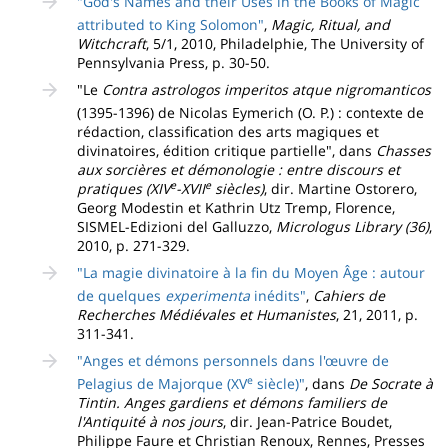
"God's Names and their Uses in the Books of Magic
attributed to King Solomon"
,
Magic, Ritual, and
Witchcraft
, 5/1, 2010, Philadelphie, The University of
Pennsylvania Press, p. 30-50.
"Le
Contra astrologos imperitos atque nigromanticos
(1395-1396) de Nicolas Eymerich (O. P.) : contexte de
rédaction, classification des arts magiques et
divinatoires, édition critique partielle", dans
Chasses
aux sorcières et démonologie : entre discours et
e
e
pratiques (XIV
-XVII
siècles)
, dir. Martine Ostorero,
Georg Modestin et Kathrin Utz Tremp, Florence,
SISMEL-Edizioni del Galluzzo,
Micrologus Library (36)
,
2010, p. 271-329.
"La magie divinatoire à la fin du Moyen Âge : autour
de quelques
experimenta
inédits"
,
Cahiers de
Recherches Médiévales et Humanistes
, 21, 2011, p.
311-341.
"Anges et démons personnels dans l'œuvre de
e
Pelagius de Majorque (XV
siècle)"
, dans
De Socrate à
Tintin. Anges gardiens et démons familiers de
l'Antiquité à nos jours
, dir. Jean-Patrice Boudet,
Philippe Faure et Christian Renoux, Rennes, Presses