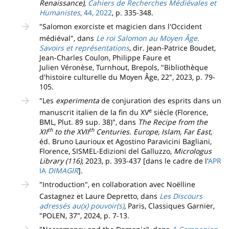
Renaissance)
,
Cahiers de Recherches Médiévales et
Humanistes
, 44, 2022
, p. 335-348.
"Salomon exorciste et magicien dans l'Occident
médiéval", dans
Le roi Salomon au Moyen Âge.
Savoirs et représentations
, dir. Jean-Patrice Boudet,
Jean-Charles Coulon, Philippe Faure et
Julien Véronèse, Turnhout, Brepols, "Bibliothèque
d'histoire culturelle du Moyen Âge, 22", 2023, p. 79-
105.
"Les
experimenta
de conjuration des esprits dans un
e
manuscrit italien de la fin du XV
siècle (Florence,
BML, Plut. 89 sup. 38)", dans
The Recipe from the
th
th
XII
to the XVII
Centuries. Europe, Islam, Far East
,
éd. Bruno Laurioux et Agostino Paravicini Bagliani,
Florence, SISMEL-Edizioni del Galluzzo,
Micrologus
Library (116)
, 2023, p. 393-437 [dans le cadre de l'
APR
IA
DIMAGIR
].
"Introduction", en collaboration avec Noëlline
Castagnez et Laure Depretto, dans
Les Discours
adressés au(x) pouvoir(s)
, Paris, Classiques Garnier,
"POLEN, 37", 2024, p. 7-13.