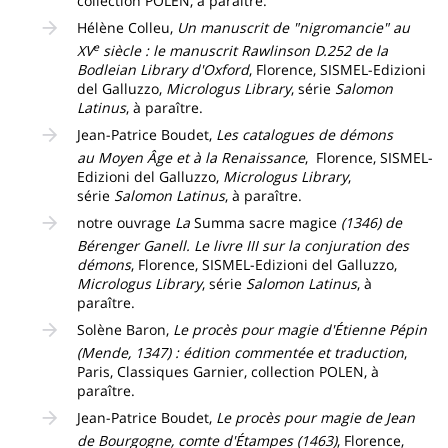
collection POLEN, à paraître.
Hélène Colleu,
Un manuscrit de "nigromancie" au
e
XV
siècle : le manuscrit Rawlinson D.252 de la
Bodleian Library d'Oxford
, Florence, SISMEL-Edizioni
del Galluzzo,
Micrologus Library
, série
Salomon
Latinus
, à paraître.
Jean-Patrice Boudet,
Les catalogues de démons
au Moyen Âge et à la Renaissance
, Florence, SISMEL-
Edizioni del Galluzzo,
Micrologus Library
,
série
Salomon Latinus
, à paraître.
notre ouvrage
La
Summa sacre magice
(1346) de
Bérenger Ganell. Le livre III sur la conjuration des
démons
, Florence, SISMEL-Edizioni del Galluzzo,
Micrologus Library
, série
Salomon Latinus
, à
paraître.
Solène Baron,
Le procès pour magie d'Étienne Pépin
(Mende, 1347) : édition commentée et traduction
,
Paris, Classiques Garnier, collection POLEN, à
paraître.
Jean-Patrice Boudet,
Le procès pour magie de Jean
de Bourgogne, comte d'Étampes (1463)
, Florence,