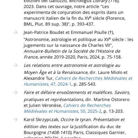
Edizioni del Galluzzo,
Micrologus Library (116)
,
2023. Dans cet ouvrage, notre article "Les
experimenta
de conjuration des esprits dans un
e
manuscrit italien de la fin du XV
siècle (Florence,
BML, Plut. 89 sup. 38)", p. 393-437.
Jean-Patrice Boudet et Emmanuel Poulle (
),
†
e
"Astronomie, astrologie et politique au XV
siècle : les
jugements sur la naissance de Charles VII",
Annuaire-Bulletin de la Société de l'Histoire de
France
, année 2019-2020, Paris, 2024, p. 75-158.
Les relations entre astronomie et astrologie au
Moyen Âge et à la Renaissance
, dir. Laure Miolo et
Alexandre Tur,
Cahiers de Recherches Médiévales et
Humanistes
, 47, 2024-1
, p. 285-543.
Faire et défaire envoûtements et maléfices. Savoirs,
pratiques et représentations
, dir. Martine Ostorero
et Julien Véronèse,
Cahiers de Recherches
Médiévales et Humanistes
, 50, 2025-2
, p. 13-203.
Karol Skrzypczak,
Occire le tyran. Présentation et
édition des textes sur la
Justification du duc de
Bourgogne
(1408-1410)
, Paris, Classiques Garnier,