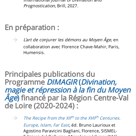
Prognostication
, Brill, 2027.
En préparation :
L'art de conjurer les démons au Moyen Âge
, en
collaboration avec Florence Chave-Mahir, Paris,
Humensis.
Principales publications du
Programme
DIMAGIR
(
Divination,
magie et répression à la fin du Moyen
Âge
)
financé par la Région Centre-Val
de Loire (2020-2024) :
th
th
The Recipe from the XII
to the XVII
Centuries.
Europe, Islam, Far East
, éd. Bruno Laurioux et
Agostino Paravicini Bagliani, Florence, SISMEL-