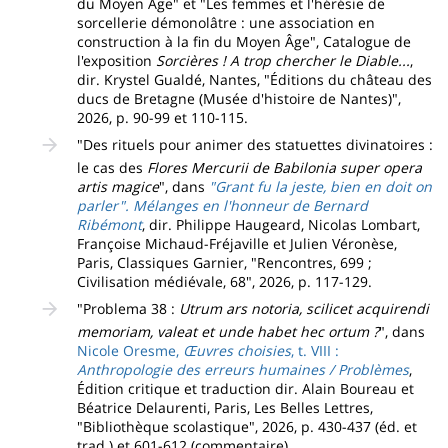
du Moyen Âge" et "Les femmes et l'hérésie de
sorcellerie démonolâtre : une association en
construction à la fin du Moyen Âge", Catalogue de
l'exposition
Sorcières ! A trop chercher le Diable...
,
dir. Krystel Gualdé, Nantes, "Éditions du château des
ducs de Bretagne (Musée d'histoire de Nantes)",
2026, p. 90-99 et 110-115.
"Des rituels pour animer des statuettes divinatoires :
le cas des
Flores Mercurii de Babilonia super opera
artis magice
", dans
"Grant fu la jeste, bien en doit on
parler". Mélanges en l'honneur de Bernard
Ribémont
, dir. Philippe Haugeard, Nicolas Lombart,
Françoise Michaud-Fréjaville et Julien Véronèse,
Paris, Classiques Garnier, "Rencontres, 699 ;
Civilisation médiévale, 68", 2026, p. 117-129.
"Problema 38 :
Utrum ars notoria, scilicet acquirendi
memoriam, valeat et unde habet hec ortum ?
", dans
Nicole Oresme,
Œuvres choisies
, t. VIII :
Anthropologie des erreurs humaines / Problèmes
,
Édition critique et traduction dir. Alain Boureau et
Béatrice Delaurenti, Paris, Les Belles Lettres,
"Bibliothèque scolastique", 2026, p. 430-437 (éd. et
trad.) et 601-612 (commentaire).