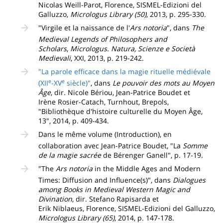
Nicolas Weill-Parot, Florence, SISMEL-Edizioni del
Galluzzo,
Micrologus Library (50)
, 2013, p. 295-330.
"Virgile et la naissance de l'
Ars notoria
", dans
The
Medieval Legends of Philosophers and
Scholars
,
Micrologus. Natura, Scienze e Società
Medievali
, XXI, 2013, p. 219-242.
"La parole efficace dans la magie rituelle médiévale
e
e
(XII
-XV
siècle)"
, dans
Le pouvoir des mots au Moyen
Âge
, dir. Nicole Bériou, Jean-Patrice Boudet et
Irène Rosier-Catach, Turnhout, Brepols,
"Bibliothèque d'histoire culturelle du Moyen Âge,
13", 2014, p. 409-434.
Dans le même volume (Introduction), en
collaboration avec Jean-Patrice Boudet, "La
Somme
de la magie sacrée
de Bérenger Ganell", p. 17-19.
"The
Ars notoria
in the Middle Ages and Modern
Times: Diffusion and Influence(s)", dans
Dialogues
among Books in Medieval Western Magic and
Divination
, dir. Stefano Rapisarda et
Erik Niblaeus, Florence, SISMEL-Edizioni del Galluzzo,
Micrologus Library (65)
, 2014, p. 147-178.