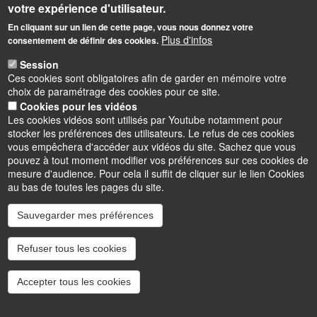
votre expérience d'utilisateur.
Colloques et journées d'études
En cliquant sur un lien de cette page, vous nous donnez votre
Plus d'infos
Séminaires
consentement de définir des cookies.
Programmes de recherche financés
Session
Ces cookies sont obligatoires afin de garder en mémoire votre
Autres projets de recherche
choix de paramétrage des cookies pour ce site.
Manifestations scientifiques passées
Cookies pour les vidéos
Les cookies vidéos sont utilisés par Youtube notamment pour
Diffusion de la recherche
stocker les préférences des utilisateurs. Le refus de ces cookies
Doctoriales
vous empêchera d'accéder aux vidéos du site. Sachez que vous
pouvez à tout moment modifier vos préférences sur ces cookies de
Les membres
mesure d'audience. Pour cela il suffit de cliquer sur le lien Cookies
au bas de toutes les pages du site.
Les membres de CEPOC
Sauvegarder mes préférences
Les membres de CESFIMA
Les membres de CLARESS
Refuser tous les cookies
Les thèses soutenues
Accepter tous les cookies
Les revues