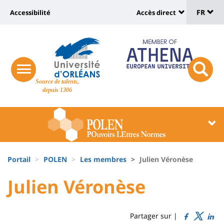
Sélec
Aller
Université
FR
Accessibilité
Accès direct
au
Universit
de
contenu
:
:
principal
lang
lien
Shortcut
vers
links
Site
responsive
page
responsi
Source de talents,
menu
branding
search
depuis 1306
accessibilité
button
button
Université
Université
:
:
Recherche
Block
Fils
liste
Portail
POLEN
Les membres
Julien Véronèse
d'Ariane
des
University
University
Julien Véronèse
Titre
composantes
:
:
de
Sidebar
Main
Partager sur |