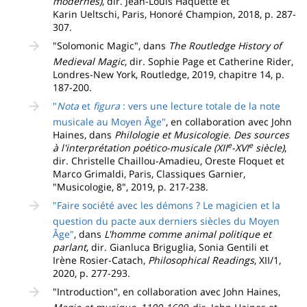
modernes)
, dir. Jean-Louis Haquette et
Karin Ueltschi, Paris, Honoré Champion, 2018, p. 287-
307.
"Solomonic Magic", dans
The Routledge History of
Medieval Magic
, dir. Sophie Page et Catherine Rider,
Londres-New York, Routledge, 2019, chapitre 14, p.
187-200.
"
Nota
et
figura
: vers une lecture totale de la note
musicale au Moyen Âge"
, en collaboration avec John
Haines, dans
Philologie et Musicologie. Des sources
e
e
à l'interprétation poético-musicale (XII
-XVI
siècle)
,
dir. Christelle Chaillou-Amadieu, Oreste Floquet et
Marco Grimaldi, Paris, Classiques Garnier,
"Musicologie, 8", 2019, p. 217-238.
"Faire société avec les démons ? Le magicien et la
question du pacte aux derniers siècles du Moyen
Âge"
, dans
L'homme comme animal politique et
parlant
, dir. Gianluca Briguglia, Sonia Gentili et
Irène Rosier-Catach,
Philosophical Readings
, XII/1,
2020, p. 277-293.
"Introduction", en collaboration avec John Haines,