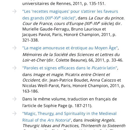
universitaires de Rennes, 2011, p. 135-151.
"Les 'recettes magiques' pour s'attirer les faveurs
e
e
des grands (XII
-XV
siècle)"
, dans
La Cour du prince.
e
e
Cour de France, cours d'Europe (XII
-XV
siècle)
, dir.
Murielle Gaude-Ferragu, Bruno Laurioux et
Jacques Paviot, Paris, Honoré Champion, 2011, p.
321-338.
"La magie amoureuse et érotique au Moyen Âge"
,
Mémoires de la Société des Sciences et Lettres du
Loir-et-Cher
(dir. Colette Beaune), 66, 2011, p. 33-46.
"Paroles et signes efficaces dans le
Picatrix
latin"
,
dans
Image et magie.
Picatrix
entre Orient et
Occident
, dir. Jean-Patrice Boudet, Anna Caiozzo et
Nicolas Weill-Parot, Paris, Honoré Champion, 2011, p.
163-186.
Dans le même volume, traduction en français de
l'article de Sophie Page (p. 187-211).
"Magic, Theurgy, and Spirituality in the Medieval
Ritual of the
Ars Notoria
"
, dans
Invoking Angels.
Theurgic Ideas and Practices, Thirteenth to Sixteenth