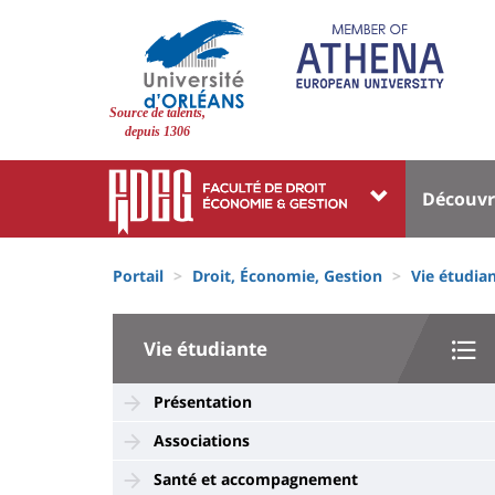
Aller
au
contenu
principal
Site
Source de talents,
branding
depuis 1306
Université
Univer
Découvr
:
:
Block
Fils
Menu
Portail
Droit, Économie, Gestion
Vie étudia
liste
d'Ariane
princi
des
University
Vie étudiante
composantes
:
Sidebar
Présentation
Associations
Santé et accompagnement