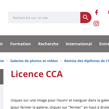
Rése
Ret
Université
Search
socia
Soumettre
no
Pa
:
Recherche
sur
Ins
sité
ir
Formation
Recherche
International
Entr
Fa
de
la
nte
Galeries de photos et vidéos
Remise des diplômes de l'
pal
Fac
University
Licence CCA
Titre
:
de
Main
page
content
Contenu
cliquez sur une image pour l'ouvrir et naviguer dans la gale
de
(pour fermer la galerie, cliquez sur "fermer" en haut à droit