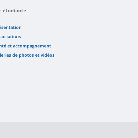
e étudiante
ésentation
sociations
nté et accompagnement
leries de photos et vidéos