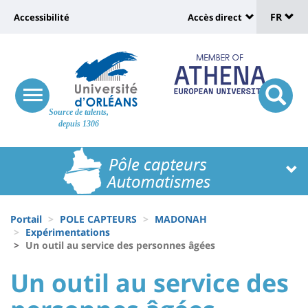
Sélec
Aller
Université
FR
Accessibilité
Accès direct
au
Universit
de
contenu
:
:
principal
lang
lien
Shortcut
vers
links
Site
responsive
page
responsi
Source de talents,
menu
branding
search
depuis 1306
accessibilité
button
button
Université
Université
:
:
Recherche
Block
Fils
liste
Portail
POLE CAPTEURS
MADONAH
d'Ariane
Expérimentations
des
Un outil au service des personnes âgées
composantes
University
University
Un outil au service des
:
: