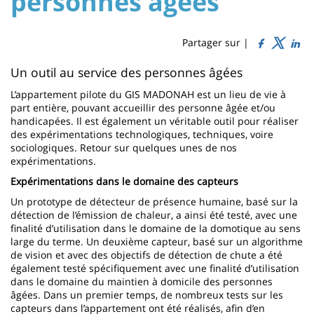
personnes âgées
Titre
Sidebar
Main
de
content
page
Partager sur |
Contenu
Un outil au service des personnes âgées
de
L’appartement pilote du GIS MADONAH est un lieu de vie à
part entière, pouvant accueillir des personne âgée et/ou
la
handicapées. Il est également un véritable outil pour réaliser
des expérimentations technologiques, techniques, voire
page
sociologiques. Retour sur quelques unes de nos
principale
expérimentations.
Expérimentations dans le domaine des capteurs
Un prototype de détecteur de présence humaine, basé sur la
détection de l’émission de chaleur, a ainsi été testé, avec une
finalité d’utilisation dans le domaine de la domotique au sens
large du terme. Un deuxième capteur, basé sur un algorithme
de vision et avec des objectifs de détection de chute a été
également testé spécifiquement avec une finalité d’utilisation
dans le domaine du maintien à domicile des personnes
âgées. Dans un premier temps, de nombreux tests sur les
capteurs dans l’appartement ont été réalisés, afin d’en