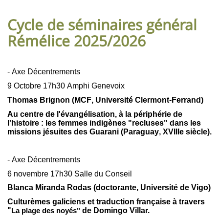
page
content
Contenu
Cycle de séminaires général
de
Rémélice 2025/2026
la
page
- Axe Décentrements
principale
9 Octobre 17h30 Amphi Genevoix
Thomas Brignon (MCF, Université Clermont-Ferrand)
Au centre de l'évangélisation, à la périphérie de
l'histoire : les femmes indigènes "recluses" dans les
missions jésuites des Guarani (Paraguay, XVIIIe siècle).
- Axe Décentrements
6 novembre 17h30 Salle du Conseil
Blanca Miranda Rodas (doctorante, Université de Vigo)
Culturèmes galiciens et traduction française à travers
"
de Domingo Villar.
La plage des noyés"