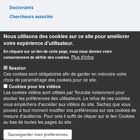
Doctorants
Chercheurs associés
Nous utilisons des cookies sur ce site pour améliorer
votre expérience d'utilisateur.
En cliquant sur un lien de cette page, vous nous donnez votre
Informations
Plus d'infos
consentement de définir des cookies.
Laboratoire Rémélice
Session
Ces cookies sont obligatoires afin de garder en mémoire votre
Réception et Médiation de Littératures et de Cultures
choix de paramétrage des cookies pour ce site.
Etrangères et comparées
Cookies pour les vidéos
UFR Collegium Lettres, Langues et Sciences Humaines
Les cookies vidéos sont utilisés par Youtube notamment pour
10 rue de Tours
stocker les préférences des utilisateurs. Le refus de ces cookies
BP 46527 - 45065 Orléans cedex 2
vous empêchera d'accéder aux vidéos du site. Sachez que vous
pouvez à tout moment modifier vos préférences sur ces cookies de
mesure d'audience. Pour cela il suffit de cliquer sur le lien Cookies
au bas de toutes les pages du site.
Sauvegarder mes préférences
Instagram
LinkedIn
Youtube
TikTok
Facebook
Bluesk