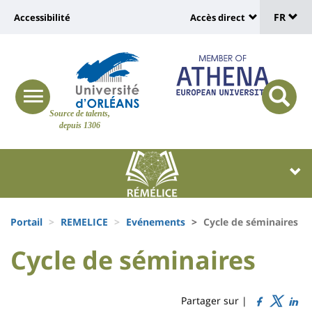
Sélec
Aller
Université
FR
Accessibilité
Accès direct
au
Universit
de
contenu
:
:
principal
lang
lien
Shortcut
vers
links
Site
responsive
page
responsi
Source de talents,
menu
branding
search
depuis 1306
accessibilité
button
button
Université
Université
:
:
Recherche
Block
Fils
liste
Portail
REMELICE
Evénements
Cycle de séminaires
d'Ariane
des
University
University
Cycle de séminaires
Titre
composantes
:
:
de
Sidebar
Main
Partager sur |