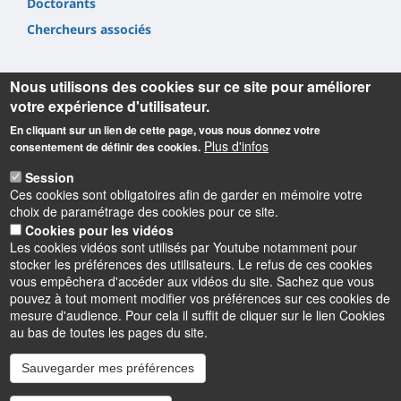
Doctorants
Chercheurs associés
Nous utilisons des cookies sur ce site pour améliorer
votre expérience d'utilisateur.
En cliquant sur un lien de cette page, vous nous donnez votre
Informations
Plus d'infos
consentement de définir des cookies.
Laboratoire Rémélice
Session
Ces cookies sont obligatoires afin de garder en mémoire votre
Réception et Médiation de Littératures et de Cultures
choix de paramétrage des cookies pour ce site.
Etrangères et comparées
Cookies pour les vidéos
UFR Collegium Lettres, Langues et Sciences Humaines
Les cookies vidéos sont utilisés par Youtube notamment pour
10 rue de Tours
stocker les préférences des utilisateurs. Le refus de ces cookies
BP 46527 - 45065 Orléans cedex 2
vous empêchera d'accéder aux vidéos du site. Sachez que vous
pouvez à tout moment modifier vos préférences sur ces cookies de
mesure d'audience. Pour cela il suffit de cliquer sur le lien Cookies
au bas de toutes les pages du site.
Instagram
LinkedIn
Youtube
TikTok
Facebook
Bluesk
Sauvegarder mes préférences