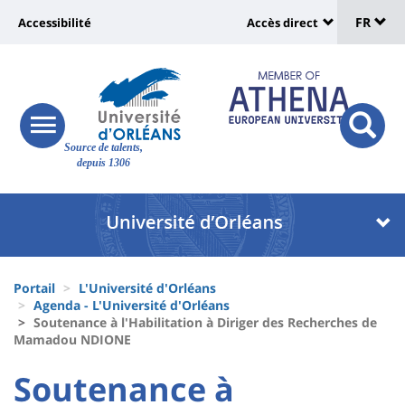
Sélec
Aller
Université
FR
Accessibilité
Accès direct
au
Universit
de
contenu
:
:
principal
lang
lien
Shortcut
vers
links
Site
responsive
page
responsi
Source de talents,
menu
branding
search
depuis 1306
accessibilité
button
button
Université
Université
:
:
Recherche
Block
Fils
liste
Portail
L'Université d'Orléans
d'Ariane
Agenda - L'Université d'Orléans
des
Soutenance à l'Habilitation à Diriger des Recherches de
Mamadou NDIONE
composantes
University
University
Soutenance à