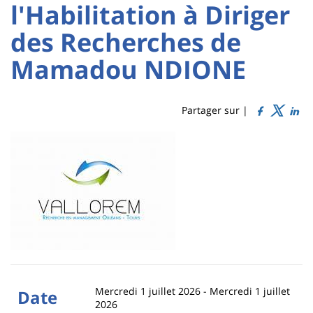
:
:
l'Habilitation à Diriger
Sidebar
Main
des Recherches de
Titre
content
de
Mamadou NDIONE
page
Partager sur |
Contenu
de
la
page
principale
Mercredi 1 juillet 2026
-
Mercredi 1 juillet
Date
2026