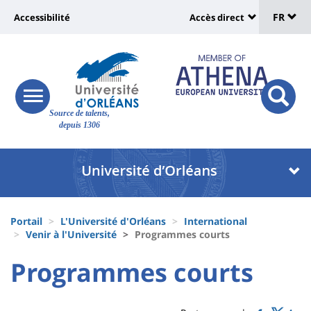
Sélec
Aller
Université
FR
Accessibilité
Accès direct
au
Universit
de
contenu
:
:
principal
lang
lien
Shortcut
vers
links
Site
responsive
page
responsi
Source de talents,
menu
branding
search
depuis 1306
accessibilité
button
button
Université
Université
:
:
Recherche
Block
Fils
liste
Portail
L'Université d'Orléans
International
d'Ariane
Venir à l'Université
Programmes courts
des
University
University
Programmes courts
composantes
Titre
:
:
de