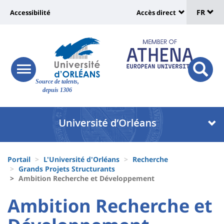
Sélec
Aller
Université
FR
Accessibilité
Accès direct
au
Universit
de
contenu
:
:
principal
lang
lien
Shortcut
vers
links
Site
responsive
page
responsi
Source de talents,
menu
branding
search
depuis 1306
accessibilité
button
button
Université
Université
:
:
Recherche
Block
Fils
liste
Portail
L'Université d'Orléans
Recherche
d'Ariane
Grands Projets Structurants
des
Ambition Recherche et Développement
composantes
University
University
Ambition Recherche et
:
: