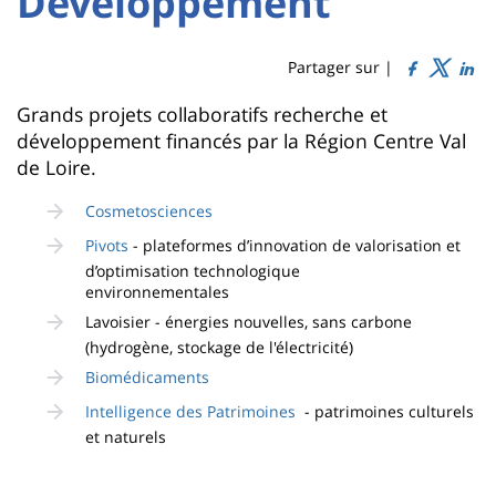
Développement
Titre
Sidebar
Main
de
content
page
Partager sur |
Contenu
Grands projets collaboratifs recherche et
développement financés par la Région Centre Val
de
de Loire.
la
Cosmetosciences
page
Pivots
- plateformes d’innovation de valorisation et
principale
d’optimisation technologique
environnementales
Lavoisier - énergies nouvelles, sans carbone
(hydrogène, stockage de l'électricité)
Biomédicaments
Intelligence des Patrimoines
- patrimoines culturels
et naturels