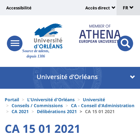
Sélec
Aller
Université
FR
Accessibilité
Accès direct
au
Universit
de
contenu
:
:
principal
lang
lien
Shortcut
vers
links
Site
responsive
page
responsi
Source de talents,
menu
branding
search
depuis 1306
accessibilité
button
button
Université
Université
:
:
Recherche
Block
Fils
liste
Portail
L'Université d'Orléans
Université
d'Ariane
Conseils / Commissions
CA - Conseil d'Administration
des
CA 2021
Délibérations 2021
CA 15 01 2021
composantes
University
University
CA 15 01 2021
Titre
:
: