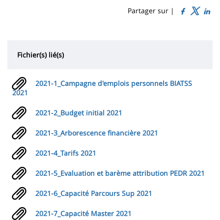
de
Sidebar
Main
Partager sur |
page
content
Contenu
de
Fichier(s) lié(s)
la
page
2021-1_Campagne d'emplois personnels BIATSS
principale
2021
2021-2_Budget initial 2021
2021-3_Arborescence financière 2021
2021-4_Tarifs 2021
2021-5_Evaluation et barème attribution PEDR 2021
2021-6_Capacité Parcours Sup 2021
2021-7_Capacité Master 2021