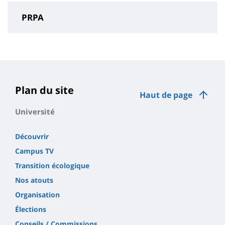
PRPA
Contenu
de
la
page
Plan du site
Haut de page
principale
Université
Découvrir
Campus TV
Transition écologique
Nos atouts
Organisation
Élections
Conseils / Commissions