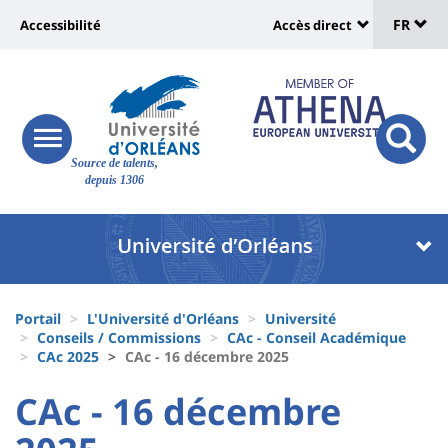
Sélec
Aller
Université
FR
Accessibilité
Accès direct
au
Universit
de
contenu
:
:
principal
lang
lien
Shortcut
vers
links
Site
responsive
page
responsi
Source de talents,
menu
branding
search
depuis 1306
accessibilité
button
button
Université
Université
:
:
Recherche
Block
Fils
liste
Portail
L'Université d'Orléans
Université
d'Ariane
Conseils / Commissions
CAc - Conseil Académique
des
CAc 2025
CAc - 16 décembre 2025
composantes
University
University
CAc - 16 décembre
:
: