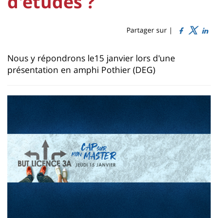
d'études ?
de
content
page
Partager sur |
Contenu
Nous y répondrons le15 janvier lors d'une
de
présentation en amphi Pothier (DEG)
la
page
principale