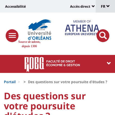
Sélec
Aller
Université
FR
Accessibilité
Accès direct
au
Universit
de
contenu
:
:
principal
lang
lien
Shortcut
vers
links
Site
responsive
page
responsi
Source de talents,
menu
branding
search
depuis 1306
accessibilité
button
button
Université
Université
:
:
Recherche
Block
Fils
liste
Portail
Des questions sur votre poursuite d'études ?
d'Ariane
des
University
University
Des questions sur
composantes
:
:
votre poursuite
Titre
Sidebar
Main