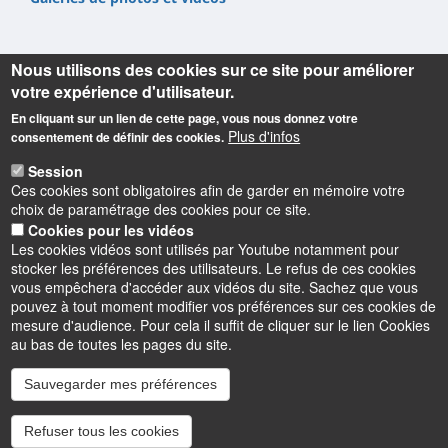
Nous utilisons des cookies sur ce site pour améliorer
votre expérience d'utilisateur.
En cliquant sur un lien de cette page, vous nous donnez votre
Informations
Plus d'infos
consentement de définir des cookies.
Université d'Orléans
Session
Faculté Droit, Économie, Gestion
Ces cookies sont obligatoires afin de garder en mémoire votre
Rue de Blois BP 26739
choix de paramétrage des cookies pour ce site.
45067 Orléans cedex 2
Cookies pour les vidéos
Les cookies vidéos sont utilisés par Youtube notamment pour
Accueil : 02 38 41 70 31
stocker les préférences des utilisateurs. Le refus de ces cookies
Courriel :
accueil.deg@univ-orleans.fr
vous empêchera d'accéder aux vidéos du site. Sachez que vous
pouvez à tout moment modifier vos préférences sur ces cookies de
mesure d'audience. Pour cela il suffit de cliquer sur le lien Cookies
au bas de toutes les pages du site.
Instagram
LinkedIn
Youtube
TikTok
Facebook
Bluesk
Sauvegarder mes préférences
Refuser tous les cookies
Accessibilité : partiellement conforme