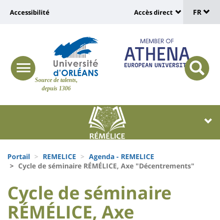
Sélec
Aller
Université
FR
Accessibilité
Accès direct
au
Universit
de
contenu
:
:
principal
lang
lien
Shortcut
vers
links
Site
responsive
page
responsi
Source de talents,
menu
branding
search
depuis 1306
accessibilité
button
button
Université
Université
:
:
Recherche
Block
Fils
liste
Portail
REMELICE
Agenda - REMELICE
d'Ariane
Cycle de séminaire RÉMÉLICE, Axe "Décentrements"
des
University
University
Cycle de séminaire
composantes
:
:
RÉMÉLICE, Axe