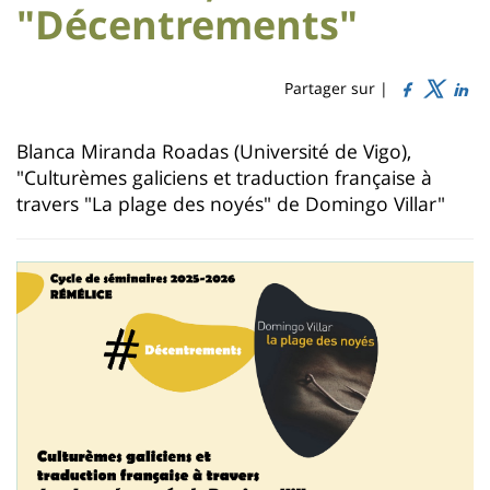
Titre
Sidebar
Main
"Décentrements"
de
content
page
Partager sur |
Contenu
Blanca Miranda Roadas (Université de Vigo),
de
"Culturèmes galiciens et traduction française à
la
travers "La plage des noyés" de Domingo Villar"
page
principale