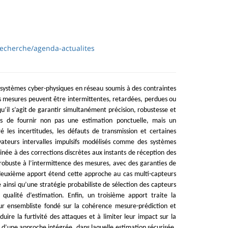
/recherche/agenda-actualites
 de systèmes cyber-physiques en réseau soumis à des contraintes
s mesures peuvent être intermittentes, retardées, perdues ou
’il s’agit de garantir simultanément précision, robustesse et
les de fournir non pas une estimation ponctuelle, mais un
les incertitudes, les défauts de transmission et certaines
ateurs intervalles impulsifs modélisés comme des systèmes
née à des corrections discrètes aux instants de réception des
obuste à l’intermittence des mesures, avec des garanties de
n deuxième apport étend cette approche au cas multi-capteurs
insi qu’une stratégie probabiliste de sélection des capteurs
ualité d’estimation. Enfin, un troisième apport traite la
teur ensembliste fondé sur la cohérence mesure-prédiction et
uire la furtivité des attaques et à limiter leur impact sur la
 d’une approche intégrée, dans laquelle estimation sécurisée,