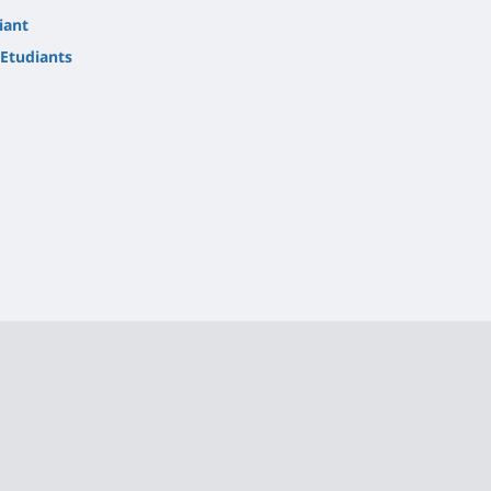
iant
Etudiants