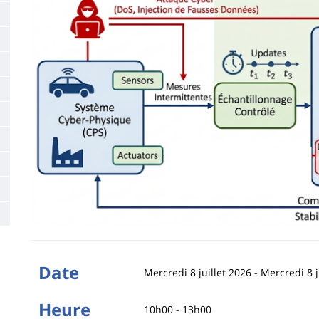
de
la
page
principale
Date
Mercredi 8 juillet 2026
-
Mercredi 8 j
Heure
10h00 - 13h00