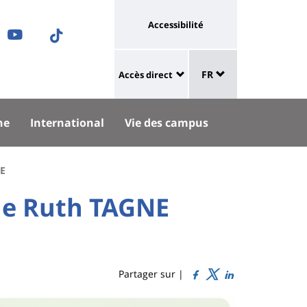
Université
Accessibilité
ram
nkedIn
Youtube
TikTok
:
Sélecteur
ok
uesky
lien
FR
Accès direct
de
University
vers
langue
:
page
he
International
Vie des campus
Shortcut
accessibilité
links
UE
de Ruth TAGNE
Partager sur |