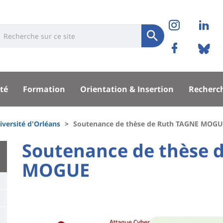
Réseaux
Instag
Li
niversité
earch
sociaux
Soumettre
Facebo
Bl
Recherche
sité
té
Formation
Orientation & Insertion
Recherc
pal
iversité d'Orléans
Soutenance de thèse de Ruth TAGNE MOG
University
Soutenance de thèse 
:
MOGUE
Titre
Main
de
content
page
Contenu