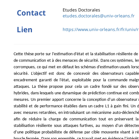
Etudes Doctorales
Contact
etudes.doctorales@univ-orleans.fr
Lien
https://www.univ-orleans.fr/fr/univ
Cette thèse porte sur l’estimation d’état et la stabilisation résiliente
de communication et à des menaces de sécurité. Dans ces systèmes, le
corrompues, ce qui met en défaut les schémas d’estimation usuels lorsqu
sécurité. L’objectif est donc de concevoir des observateurs capab
encadrement garanti de l’état, exploitable pour la commande malgré 
attaques. La thèse propose pour cela un cadre fondé sur des observ
hybrides, dans lesquels une dynamique de prédiction continue est combi
mesures. Un premier apport concerne la conception d’un observateur r
stabilité et de performance établies dans un cadre L1 à gain fini. U
avec mesures retardées, en introduisant un mécanisme auto-déclenché a
afin de réduire la charge de communication tout en préservant la q
stabilisation résiliente sous attaques furtives, au moyen d’un détec
d’une politique probabiliste de défense par cible mouvante visant à réd
boucle fermée. Dans son ensemble, ce travail met en évidence l’intérêt