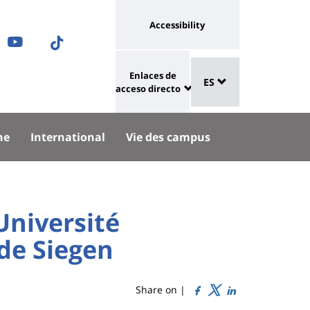
Université
Accessibility
ram
nkedIn
Youtube
TikTok
:
Sélecteur
ok
uesky
lien
Enlaces de
ES
de
University
vers
acceso directo
langue
:
page
Shortcut
accessibilité
he
International
Vie des campus
links
Université
 de Siegen
Share on |