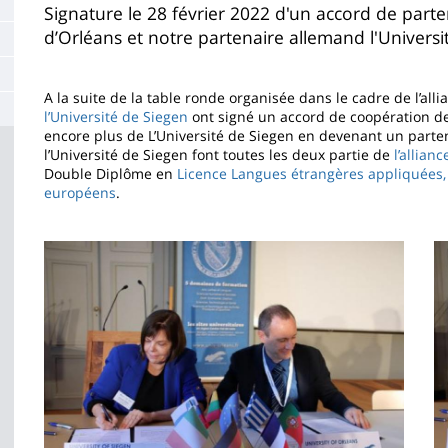
Contenu
Signature le 28 février 2022 d'un accord de partena
d’Orléans et notre partenaire allemand l'Universi
de
la
A la suite de la table ronde organisée dans le cadre de l’al
page
l’Université de Siegen
ont signé un accord de coopération de
encore plus de L’Université de Siegen en devenant un partena
principale
l’Université de Siegen font toutes les deux partie de
l’allia
Double Diplôme en
Licence Langues étrangères appliquées
européens
.
Imagen
I