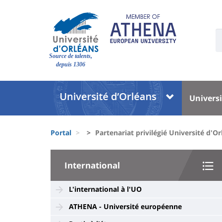
Pasar
al
contenido
U
principal
S
Site
:
Source de talents,
branding
depuis 1306
Université
Univer
Universi
:
:
Block
Menu
Fils
liste
princi
Portal
Partenariat privilégié Université d'Or
d'Ariane
des
University
composantes
International
:
Sidebar
L'international à l'UO
ATHENA - Université européenne