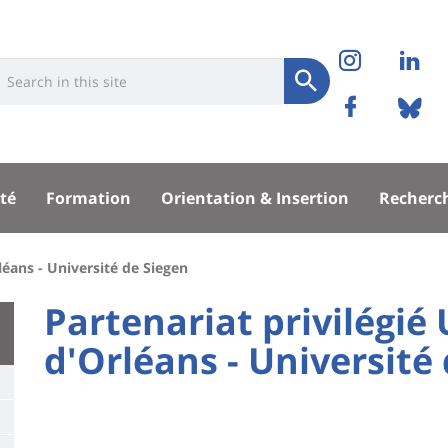
Réseaux
Instag
Li
niversité
earch
sociaux
Soumettre
Facebo
Bl
Recherche
sité
té
Formation
Orientation & Insertion
Recherc
pal
léans - Université de Siegen
University
Partenariat privilégié 
:
d'Orléans - Université
Titre
Main
de
content
page