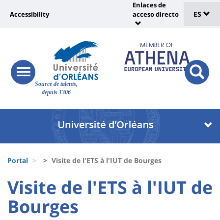
Sélec
Pasar
Enlaces de
Université
al
ES
Accessibility
acceso directo
Universit
de
contenido
:
:
principal
lang
lien
Shortcut
vers
links
Site
page
responsive
responsi
Source de talents,
menu
branding
search
accessibilité
depuis 1306
button
button
Université
Université
:
:
Recherche
Block
Fils
liste
Portal
Visite de l'ETS à l'IUT de Bourges
d'Ariane
des
University
University
Visite de l'ETS à l'IUT de
composantes
:
:
Bourges
Titre
Sidebar
Main