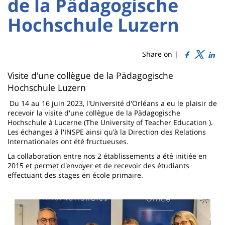
:
de la Pädagogische
Titre
Sidebar
Main
Hochschule Luzern
de
content
page
Share on |
Contenu
Visite d'une collègue de la Pädagogische
Hochschule Luzern
de
Du 14 au 16 juin 2023, l'Université d'Orléans a eu le plaisir de
la
recevoir la visite d'une collègue de la Pädagogische
page
Hochschule à Lucerne (The University of Teacher Education ).
Les échanges à l'INSPE ainsi qu'à la Direction des Relations
principale
Internationales ont été fructueuses.
La collaboration entre nos 2 établissements a été initiée en
2015 et permet d'envoyer et de recevoir des étudiants
effectuant des stages en école primaire.
Imagen