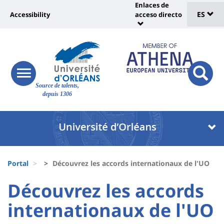
Sélec
Pasar
Enlaces de
Université
al
ES
Accessibility
acceso directo
Universit
de
contenido
:
:
principal
lang
lien
Shortcut
vers
links
Site
page
responsive
responsi
Source de talents,
menu
branding
search
accessibilité
depuis 1306
button
button
Université
Université
:
:
Recherche
Block
Fils
liste
Portal
Découvrez les accords internationaux de l'UO
d'Ariane
des
University
University
Découvrez les accords
composantes
:
:
internationaux de l'UO
Titre
Sidebar
Main