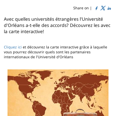
de
content
page
Share on |
Contenu
Avec quelles universités étrangères l'Université
d'Orléans a-t-elle des accords? Découvrez les avec
de
la carte interactive!
la
page
Cliquez ici
et découvrez la carte interactive grâce à laquelle
principale
vous pourrez découvrir quels sont les partenaires
internationaux de l'Université d'Orléans
Imagen