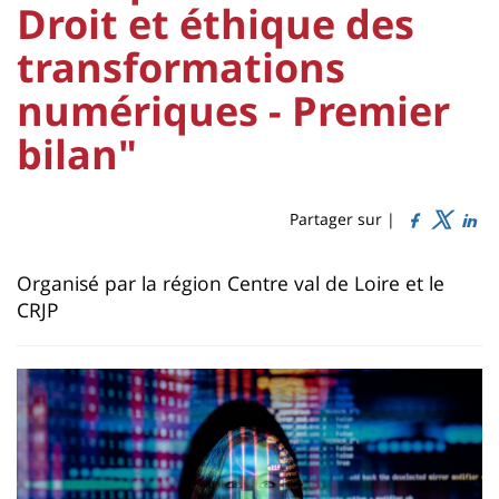
:
:
Droit et éthique des
Sidebar
Main
transformations
content
Titre
numériques - Premier
de
bilan"
page
Partager sur |
Contenu
Organisé par la région Centre val de Loire et le
de
CRJP
la
page
principale