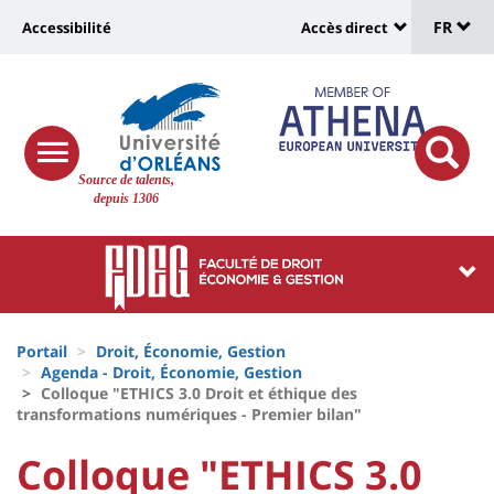
Sélec
Aller
Université
FR
Accessibilité
Accès direct
au
Universit
de
contenu
:
:
principal
lang
lien
Shortcut
vers
links
Site
responsive
page
responsi
Source de talents,
menu
branding
search
depuis 1306
accessibilité
button
button
Université
Université
:
:
Recherche
Block
Fils
liste
Portail
Droit, Économie, Gestion
d'Ariane
Agenda - Droit, Économie, Gestion
des
Colloque "ETHICS 3.0 Droit et éthique des
transformations numériques - Premier bilan"
composantes
University
University
Colloque "ETHICS 3.0