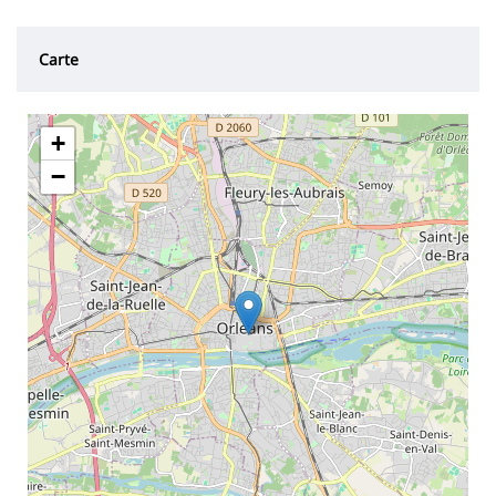
Carte
+
−