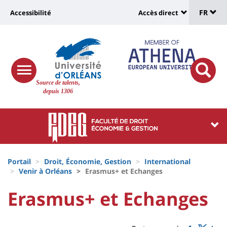
Sélec
Aller
Université
FR
Accessibilité
Accès direct
au
Universit
de
contenu
:
:
principal
lang
lien
Shortcut
vers
links
Site
responsive
page
responsi
Source de talents,
menu
branding
search
depuis 1306
accessibilité
button
button
Université
Université
:
:
Recherche
Block
Fils
liste
Portail
Droit, Économie, Gestion
International
d'Ariane
Venir à Orléans
Erasmus+ et Echanges
des
University
University
Erasmus+ et Echanges
composantes
Titre
:
:
de