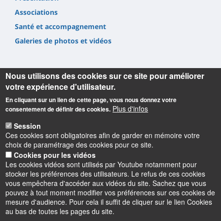
Associations
Santé et accompagnement
Galeries de photos et vidéos
Nous utilisons des cookies sur ce site pour améliorer
votre expérience d'utilisateur.
En cliquant sur un lien de cette page, vous nous donnez votre
Informations
Plus d'infos
consentement de définir des cookies.
Université d'Orléans
Session
Faculté Droit, Économie, Gestion
Ces cookies sont obligatoires afin de garder en mémoire votre
Rue de Blois BP 26739
choix de paramétrage des cookies pour ce site.
45067 Orléans cedex 2
Cookies pour les vidéos
Les cookies vidéos sont utilisés par Youtube notamment pour
Accueil : 02 38 41 70 31
stocker les préférences des utilisateurs. Le refus de ces cookies
Courriel :
accueil.deg@univ-orleans.fr
vous empêchera d'accéder aux vidéos du site. Sachez que vous
pouvez à tout moment modifier vos préférences sur ces cookies de
mesure d'audience. Pour cela il suffit de cliquer sur le lien Cookies
au bas de toutes les pages du site.