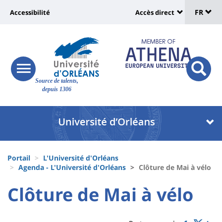
Sélec
Aller
Université
FR
Accessibilité
Accès direct
au
Universit
de
contenu
:
:
principal
lang
lien
Shortcut
vers
links
Site
responsive
page
responsi
Source de talents,
menu
branding
search
depuis 1306
accessibilité
button
button
Université
Université
:
:
Recherche
Block
Fils
liste
Portail
L'Université d'Orléans
d'Ariane
Agenda - L'Université d'Orléans
Clôture de Mai à vélo
des
University
University
Clôture de Mai à vélo
composantes
Titre
:
:
de