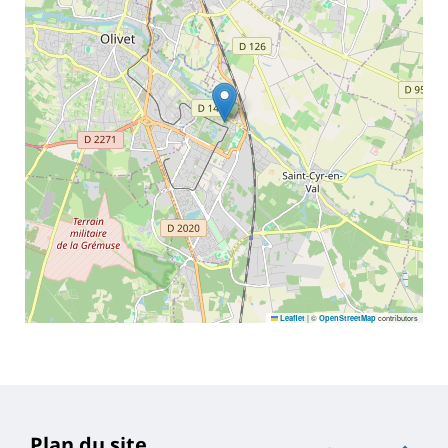
|
©
contributors
Leaflet
OpenStreetMap
Plan du site