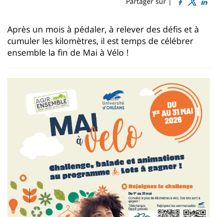
Sidebar
Main
Partager sur |
page
content
Contenu
Après un mois à pédaler, à relever des défis et à
de
cumuler les kilomètres, il est temps de célébrer
la
ensemble la fin de Mai à Vélo !
page
principale