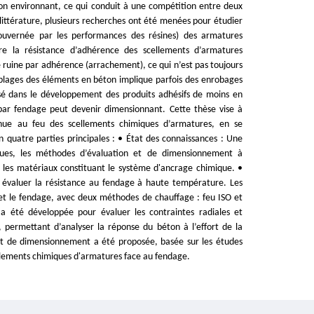
éton environnant, ce qui conduit à une compétition entre deux
littérature, plusieurs recherches ont été menées pour étudier
gouvernée par les performances des résines) des armatures
re la résistance d’adhérence des scellements d’armatures
 ruine par adhérence (arrachement), ce qui n’est pas toujours
emblages des éléments en béton implique parfois des enrobages
ssé dans le développement des produits adhésifs de moins en
par fendage peut devenir dimensionnant. Cette thèse vise à
ue au feu des scellements chimiques d’armatures, en se
 quatre parties principales : • État des connaissances : Une
ques, les méthodes d’évaluation et de dimensionnement à
 les matériaux constituant le système d'ancrage chimique. •
 évaluer la résistance au fendage à haute température. Les
 et le fendage, avec deux méthodes de chauffage : feu ISO et
 a été développée pour évaluer les contraintes radiales et
 permettant d’analyser la réponse du béton à l’effort de la
 de dimensionnement a été proposée, basée sur les études
ellements chimiques d'armatures face au fendage.