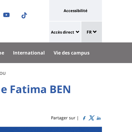
Université
Accessibilité
ram
nkedIn
Youtube
TikTok
:
Sélecteur
ok
uesky
lien
FR
Accès direct
de
University
vers
langue
:
page
he
International
Vie des campus
Shortcut
accessibilité
links
HOU
de Fatima BEN
Partager sur |