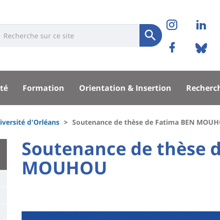
Réseaux
Instag
Li
niversité
earch
sociaux
Soumettre
Facebo
Bl
Recherche
sité
té
Formation
Orientation & Insertion
Recherc
pal
iversité d'Orléans
Soutenance de thèse de Fatima BEN MOU
University
Soutenance de thèse 
:
MOUHOU
Titre
Main
de
content
page
Contenu