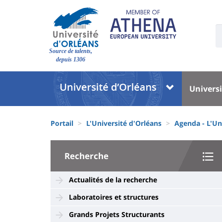
Aller
au
contenu
U
S
principal
Site
:
Source de talents,
branding
depuis 1306
Université
Univer
Universi
:
:
Block
Menu
Fils
liste
princi
Portail
L'Université d'Orléans
Agenda - L'Un
d'Ariane
des
University
composantes
Recherche
:
Sidebar
Actualités de la recherche
Laboratoires et structures
Grands Projets Structurants