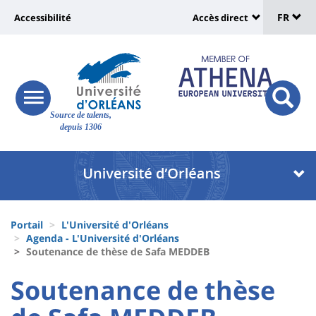
Sélec
Aller
Université
FR
Accessibilité
Accès direct
au
Universit
de
contenu
:
:
principal
lang
lien
Shortcut
vers
links
Site
responsive
page
responsi
Source de talents,
menu
branding
search
depuis 1306
accessibilité
button
button
Université
Université
:
:
Recherche
Block
Fils
liste
Portail
L'Université d'Orléans
d'Ariane
Agenda - L'Université d'Orléans
des
Soutenance de thèse de Safa MEDDEB
composantes
University
University
Soutenance de thèse
:
: