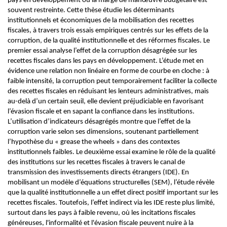
pays en développement où la marge de manœuvre budgétaire est
souvent restreinte. Cette thèse étudie les déterminants
institutionnels et économiques de la mobilisation des recettes
fiscales, à travers trois essais empiriques centrés sur les effets de la
corruption, de la qualité institutionnelle et des réformes fiscales. Le
premier essai analyse l’effet de la corruption désagrégée sur les
recettes fiscales dans les pays en développement. L’étude met en
évidence une relation non linéaire en forme de courbe en cloche : à
faible intensité, la corruption peut temporairement faciliter la collecte
des recettes fiscales en réduisant les lenteurs administratives, mais
au-delà d’un certain seuil, elle devient préjudiciable en favorisant
l’évasion fiscale et en sapant la confiance dans les institutions.
L’utilisation d’indicateurs désagrégés montre que l’effet de la
corruption varie selon ses dimensions, soutenant partiellement
l’hypothèse du « grease the wheels » dans des contextes
institutionnels faibles. Le deuxième essai examine le rôle de la qualité
des institutions sur les recettes fiscales à travers le canal de
transmission des investissements directs étrangers (IDE). En
mobilisant un modèle d’équations structurelles (SEM), l’étude révèle
que la qualité institutionnelle a un effet direct positif important sur les
recettes fiscales. Toutefois, l’effet indirect via les IDE reste plus limité,
surtout dans les pays à faible revenu, où les incitations fiscales
généreuses, l'informalité et l'évasion fiscale peuvent nuire à la