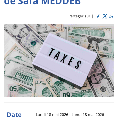
de Safa MEDDEB
Titre
Sidebar
Main
de
content
page
Partager sur |
Contenu
de
la
page
principale
Date
Lundi 18 mai 2026
-
Lundi 18 mai 2026