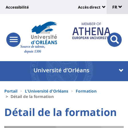
Sélec
Aller
Université
FR
Accessibilité
Accès direct
au
Universit
de
contenu
:
:
principal
lang
lien
Shortcut
vers
links
Site
responsive
page
responsi
Source de talents,
menu
branding
search
depuis 1306
accessibilité
button
button
Université
Université
:
:
Recherche
Block
Fils
liste
Portail
L'Université d'Orléans
Formation
d'Ariane
Détail de la formation
des
University
University
Détail de la formation
composantes
Titre
:
:
Contenu
de