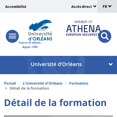
Sélec
Aller
Université
FR
Accessibilité
Accès direct
au
Universit
de
contenu
:
:
principal
lang
lien
Shortcut
vers
links
Site
responsive
page
responsi
Source de talents,
menu
branding
search
depuis 1306
accessibilité
button
button
Université
Université
:
:
Recherche
Block
Fils
liste
Portail
L'Université d'Orléans
Formation
d'Ariane
Détail de la formation
des
University
University
Détail de la formation
composantes
Titre
:
:
Contenu
de