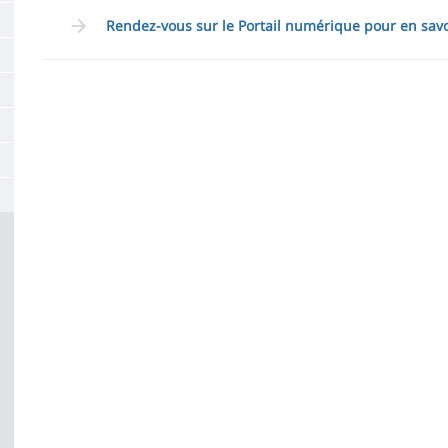
la
Rendez-vous sur le Portail numérique pour en savo
page
principale