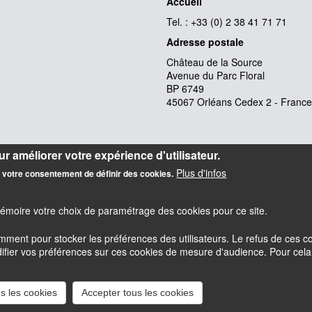
Accueil
Tel. : +33 (0) 2 38 41 71 71
Adresse postale
Château de la Source
Avenue du Parc Floral
BP 6749
45067 Orléans Cedex 2 - France
r améliorer votre expérience d'utilisateur.
Plus d'infos
z votre consentement de définir des cookies.
mémoire votre choix de paramétrage des cookies pour ce site.
amment pour stocker les préférences des utilisateurs. Le refus de ces
er vos préférences sur ces cookies de mesure d'audience. Pour cela il 
esky
Accessibilité : partiellement conforme
Mentions légales
s les cookies
Accepter tous les cookies