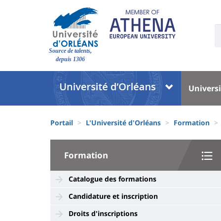
Aller
au
contenu
U
S
principal
Site
:
Source de talents,
branding
depuis 1306
Université
Univer
Universi
:
:
Block
Menu
Fils
liste
princi
Portail
L'Université d'Orléans
Formation
d'Ariane
des
University
composantes
Formation
:
Sidebar
Catalogue des formations
Candidature et inscription
Droits d'inscriptions