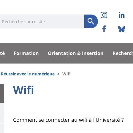
Réseaux
Instag
Li
niversité
earch
sociaux
Soumettre
Facebo
Bl
Recherche
sité
té
Formation
Orientation & Insertion
Recherc
pal
Réussir avec le numérique
Wifi
University
Wifi
Titre
:
de
Main
page
content
Contenu
Comment se connecter au wifi à l'Université ?
de