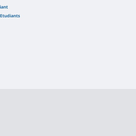
iant
Etudiants