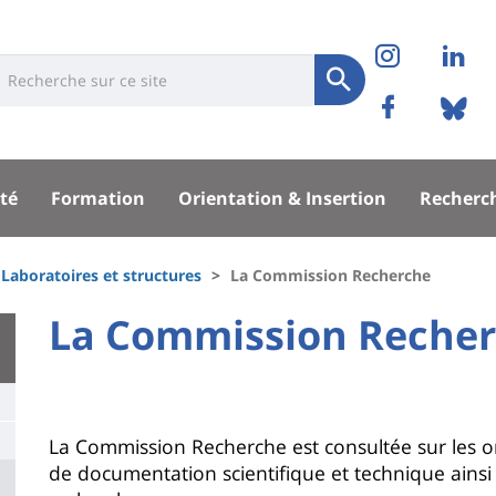
Réseaux
Instag
Li
niversité
earch
sociaux
Soumettre
Facebo
Bl
Recherche
sité
té
Formation
Orientation & Insertion
Recherc
pal
Laboratoires et structures
La Commission Recherche
University
La Commission Reche
Titre
:
de
Main
page
content
Contenu
La Commission Recherche est consultée sur les or
de documentation scientifique et technique ainsi 
de