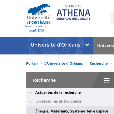
Aller
au
contenu
U
S
principal
Site
:
Source de talents,
branding
depuis 1306
Université
Univer
Universi
:
:
Block
Menu
Fils
liste
princi
Portail
L'Université d'Orléans
Recherche
d'Ariane
des
University
composantes
Recherche
:
Sidebar
Actualités de la recherche
Laboratoires et structures
Énergie, Matériaux, Système Terre Espace