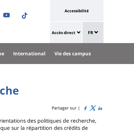
Université
Accessibilité
ram
nkedIn
Youtube
TikTok
:
Sélecteur
ok
uesky
lien
FR
Accès direct
de
University
vers
langue
:
page
he
International
Vie des campus
Shortcut
accessibilité
links
rche
Partager sur |
ientations des politiques de recherche,
que sur la répartition des crédits de