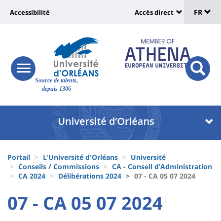
Sélec
Aller
Université
FR
Accessibilité
Accès direct
au
Universit
de
contenu
:
:
principal
lang
lien
Shortcut
vers
links
Site
responsive
page
responsi
Source de talents,
menu
branding
search
depuis 1306
accessibilité
button
button
Université
Université
:
:
Recherche
Block
Fils
liste
Portail
L'Université d'Orléans
Université
d'Ariane
Conseils / Commissions
CA - Conseil d'Administration
des
CA 2024
Délibérations 2024
07 - CA 05 07 2024
composantes
University
University
07 - CA 05 07 2024
Titre
:
: