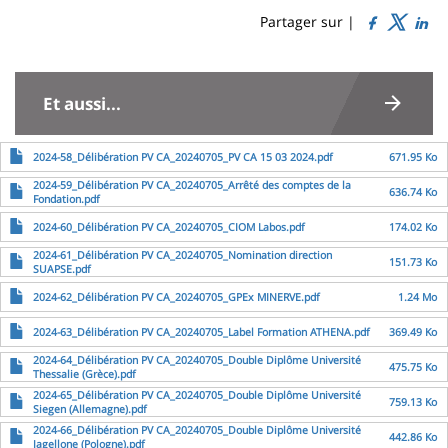
de
Sidebar
Main
Partager sur |
page
content
Contenu
de
Et aussi...
la
Fichier
page
2024-58_Délibération PV CA_20240705_PV CA 15 03 2024.pdf
671.95 Ko
Fichier
2024-59_Délibération PV CA_20240705_Arrêté des comptes de la
principale
636.74 Ko
Fondation.pdf
Fichier
2024-60_Délibération PV CA_20240705_CIOM Labos.pdf
174.02 Ko
Fichier
2024-61_Délibération PV CA_20240705_Nomination direction
151.73 Ko
SUAPSE.pdf
Fichier
2024-62_Délibération PV CA_20240705_GPEx MINERVE.pdf
1.24 Mo
Fichier
2024-63_Délibération PV CA_20240705_Label Formation ATHENA.pdf
369.49 Ko
Fichier
2024-64_Délibération PV CA_20240705_Double Diplôme Université
475.75 Ko
Thessalie (Grèce).pdf
Fichier
2024-65_Délibération PV CA_20240705_Double Diplôme Université
759.13 Ko
Siegen (Allemagne).pdf
Fichier
2024-66_Délibération PV CA_20240705_Double Diplôme Université
442.86 Ko
Jagellone (Pologne).pdf