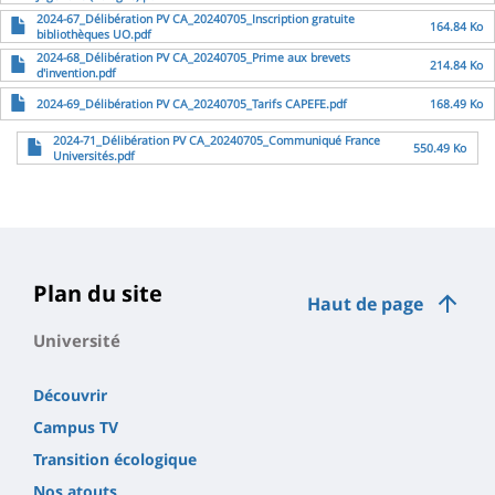
Fichier
2024-67_Délibération PV CA_20240705_Inscription gratuite
164.84 Ko
bibliothèques UO.pdf
Fichier
2024-68_Délibération PV CA_20240705_Prime aux brevets
214.84 Ko
d'invention.pdf
Fichier
2024-69_Délibération PV CA_20240705_Tarifs CAPEFE.pdf
168.49 Ko
Fichier
2024-71_Délibération PV CA_20240705_Communiqué France
550.49 Ko
Universités.pdf
Plan du site
Haut de page
Université
Découvrir
Campus TV
Transition écologique
Nos atouts