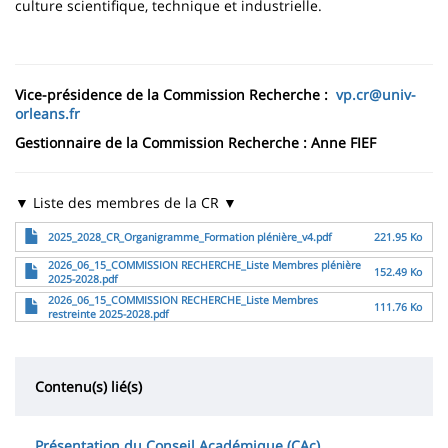
culture scientifique, technique et industrielle.
Vice-présidence de la Commission Recherche :
vp.cr@univ-
orleans.fr
Gestionnaire de la Commission Recherche : Anne FIEF
▼ Liste des membres de la CR ▼
Fichier
2025_2028_CR_Organigramme_Formation plénière_v4.pdf
221.95 Ko
Fichier
2026_06_15_COMMISSION RECHERCHE_Liste Membres plénière
152.49 Ko
2025-2028.pdf
Fichier
2026_06_15_COMMISSION RECHERCHE_Liste Membres
111.76 Ko
restreinte 2025-2028.pdf
Contenu(s) lié(s)
Présentation du Conseil Académique (CAc)