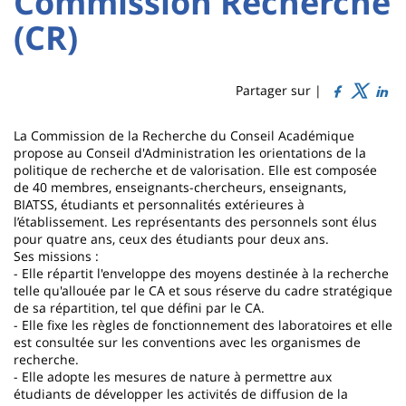
Commission Recherche
Titre
Sidebar
Main
(CR)
de
content
page
Partager sur |
Contenu
La Commission de la Recherche du Conseil Académique
de
propose au Conseil d'Administration les orientations de la
politique de recherche et de valorisation. Elle est composée
la
de 40 membres, enseignants-chercheurs, enseignants,
BIATSS, étudiants et personnalités extérieures à
page
l’établissement. Les représentants des personnels sont élus
pour quatre ans, ceux des étudiants pour deux ans.
principale
Ses missions :
- Elle répartit l'enveloppe des moyens destinée à la recherche
telle qu'allouée par le CA et sous réserve du cadre stratégique
de sa répartition, tel que défini par le CA.
- Elle fixe les règles de fonctionnement des laboratoires et elle
est consultée sur les conventions avec les organismes de
recherche.
- Elle adopte les mesures de nature à permettre aux
étudiants de développer les activités de diffusion de la