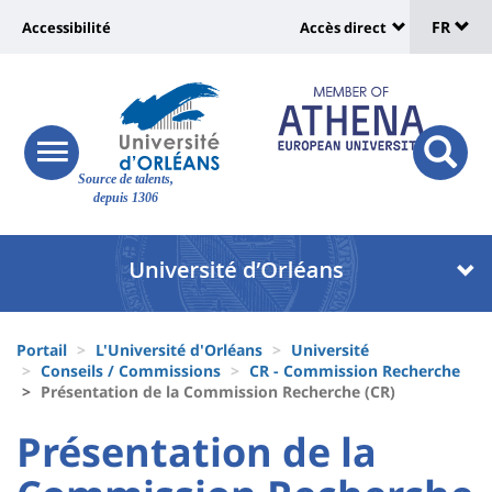
Sélec
Aller
Université
FR
Accessibilité
Accès direct
au
Universit
de
contenu
:
:
principal
lang
lien
Shortcut
vers
links
Site
responsive
page
responsi
Source de talents,
menu
branding
search
depuis 1306
accessibilité
button
button
Université
Université
:
:
Recherche
Block
Fils
liste
Portail
L'Université d'Orléans
Université
d'Ariane
Conseils / Commissions
CR - Commission Recherche
des
Présentation de la Commission Recherche (CR)
composantes
University
University
Présentation de la
:
: