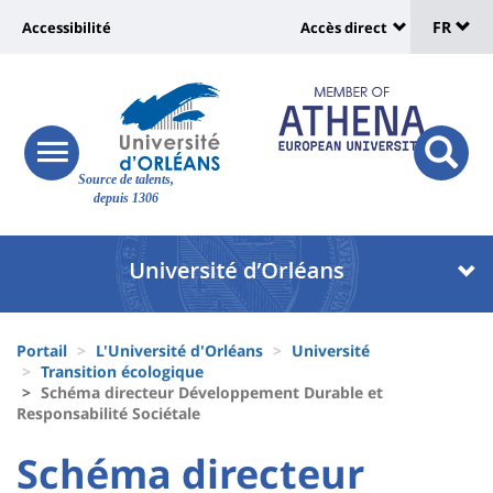
Sélec
Aller
Université
FR
Accessibilité
Accès direct
au
Universit
de
contenu
:
:
principal
lang
lien
Shortcut
vers
links
Site
responsive
page
responsi
Source de talents,
menu
branding
search
depuis 1306
accessibilité
button
button
Université
Université
:
:
Recherche
Block
Fils
liste
Portail
L'Université d'Orléans
Université
d'Ariane
Transition écologique
des
Schéma directeur Développement Durable et
Responsabilité Sociétale
composantes
University
University
Schéma directeur