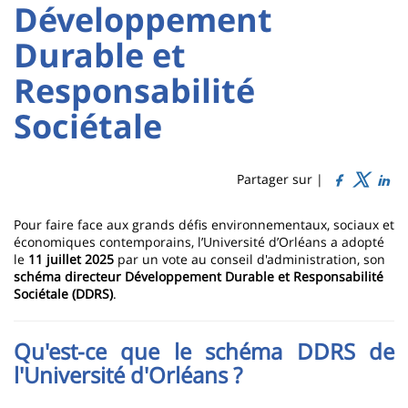
:
:
Développement
Sidebar
Main
Durable et
content
Titre
Responsabilité
de
Sociétale
page
Partager sur |
Contenu
Pour faire face aux grands défis environnementaux, sociaux et
de
économiques contemporains, l’Université d’Orléans a adopté
le
11 juillet 2025
par un vote au conseil d'administration, son
la
schéma directeur Développement Durable et Responsabilité
Sociétale (DDRS)
.
page
principale
Qu'est-ce que le schéma DDRS de
l'Université d'Orléans ?