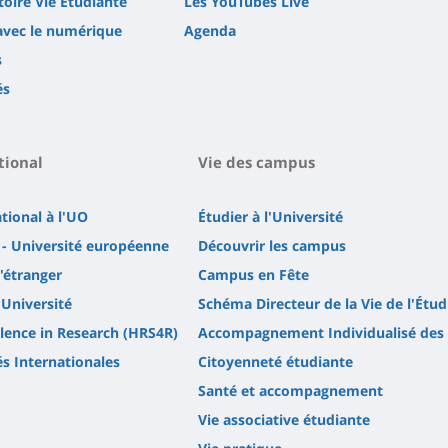
oire Vie Etudiante
Les YouTubes Live
avec le numérique
Agenda
s
és
tional
Vie des campus
ational à l'UO
Étudier à l'Université
- Université européenne
Découvrir les campus
l'étranger
Campus en Fête
'Université
Schéma Directeur de la Vie de l'Étud
lence in Research (HRS4R)
Accompagnement Individualisé des 
és Internationales
Citoyenneté étudiante
Santé et accompagnement
Vie associative étudiante