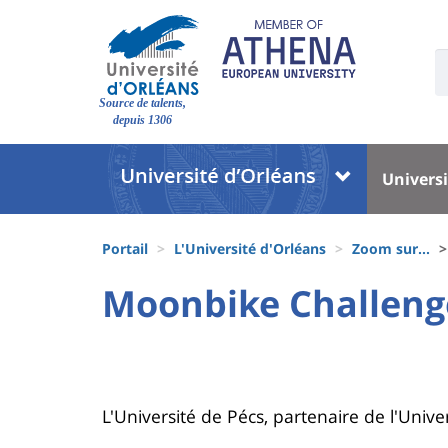
Aller
au
contenu
U
S
principal
Site
:
Source de talents,
branding
depuis 1306
Université
Univer
Universi
:
:
Block
Menu
Fils
liste
princi
Portail
L'Université d'Orléans
Zoom sur...
d'Ariane
des
University
University
Moonbike Challeng
Titre
composantes
:
:
de
Sidebar
Main
page
content
Contenu
L'Université de Pécs, partenaire de l'Univ
de