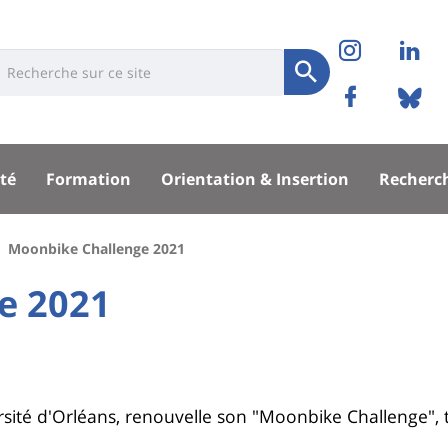
Réseaux
Instag
Li
niversité
earch
sociaux
Soumettre
Facebo
Bl
Recherche
sité
té
Formation
Orientation & Insertion
Recherc
pal
Moonbike Challenge 2021
e 2021
ersité d'Orléans, renouvelle son "Moonbike Challenge", 