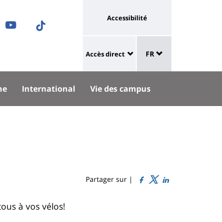
Université
Accessibilité
ram
nkedIn
Youtube
TikTok
:
Sélecteur
ok
uesky
lien
FR
Accès direct
de
University
vers
langue
:
page
he
International
Vie des campus
Shortcut
accessibilité
links
Partager sur |
tous à vos vélos!