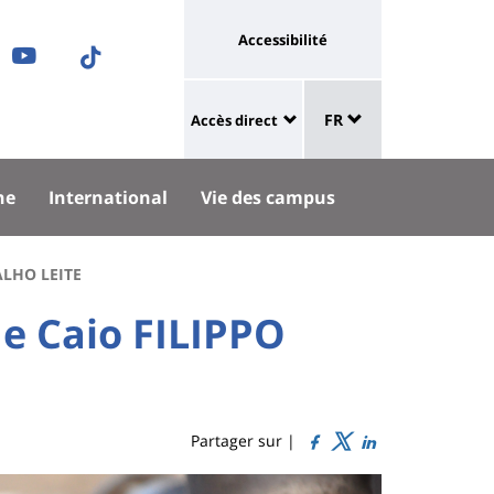
Université
Accessibilité
ram
nkedIn
Youtube
TikTok
:
Sélecteur
ok
uesky
lien
FR
Accès direct
de
University
vers
langue
:
page
he
International
Vie des campus
Shortcut
accessibilité
links
ALHO LEITE
e Caio FILIPPO
Partager sur |