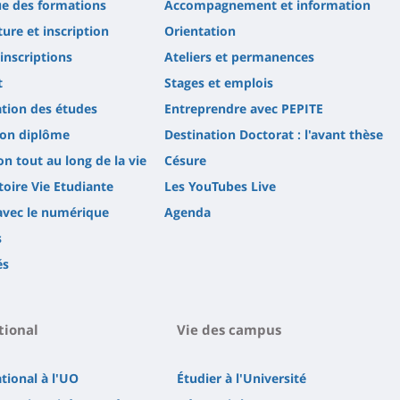
ue des formations
Accompagnement et information
ure et inscription
Orientation
'inscriptions
Ateliers et permanences
t
Stages et emplois
tion des études
Entreprendre avec PEPITE
son diplôme
Destination Doctorat : l'avant thèse
n tout au long de la vie
Césure
oire Vie Etudiante
Les YouTubes Live
avec le numérique
Agenda
s
és
tional
Vie des campus
ational à l'UO
Étudier à l'Université