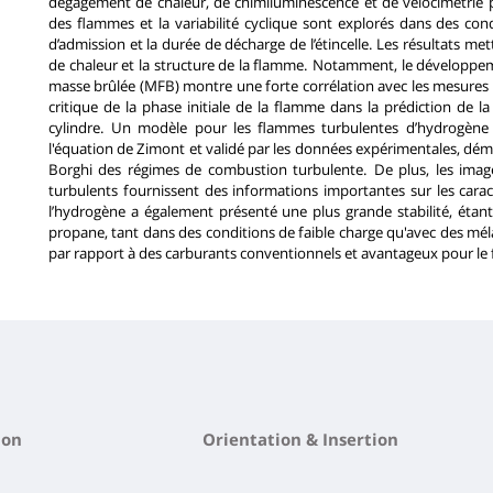
dégagement de chaleur, de chimiluminescence et de vélocimétrie p
des flammes et la variabilité cyclique sont explorés dans des cond
d’admission et la durée de décharge de l’étincelle. Les résultats m
de chaleur et la structure de la flamme. Notamment, le développe
masse brûlée (MFB) montre une forte corrélation avec les mesures b
critique de la phase initiale de la flamme dans la prédiction de 
cylindre. Un modèle pour les flammes turbulentes d’hydrogène
l'équation de Zimont et validé par les données expérimentales, dém
Borghi des régimes de combustion turbulente. De plus, les ima
turbulents fournissent des informations importantes sur les car
l’hydrogène a également présenté une plus grande stabilité, étan
propane, tant dans des conditions de faible charge qu'avec des mé
par rapport à des carburants conventionnels et avantageux pour l
ion
Orientation & Insertion