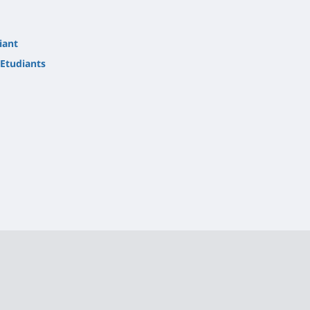
iant
Etudiants